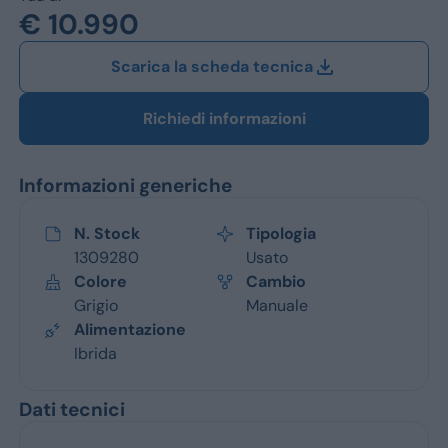
Jeep
€ 10.990
Alfa Romeo
Scarica la scheda tecnica
Dacia
Richiedi informazioni
Renault
Informazioni generiche
Ford
Opel
N. Stock
Tipologia
1309280
Usato
Vedi tutti i marchi
Colore
Cambio
Grigio
Manuale
Alimentazione
Ibrida
Dati tecnici