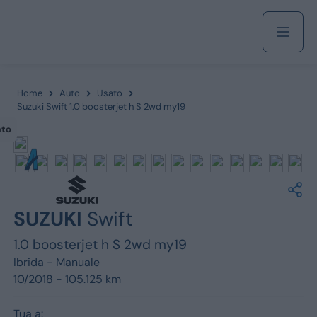
Acquista
Home
Auto
Usato
Suzuki Swift 1.0 boosterjet h S 2wd my19
ato
Azienda
Servizi
SUZUKI
Swift
1.0 boosterjet h S 2wd my19
Marchi
Ibrida -
Manuale
10/2018 - 105.125 km
Fiat
Tua a: