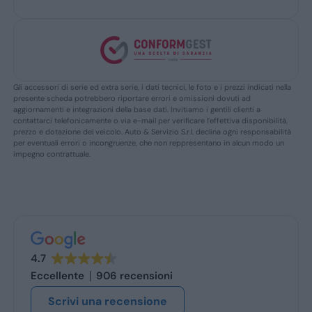
Gli accessori di serie ed extra serie, i dati tecnici, le foto e i prezzi indicati nella
presente scheda potrebbero riportare errori e omissioni dovuti ad
aggiornamenti e integrazioni della base dati. Invitiamo i gentili clienti a
contattarci telefonicamente o via e-mail per verificare l’effettiva disponibilità,
prezzo e dotazione del veicolo. Auto & Servizio S.r.l. declina ogni responsabilità
per eventuali errori o incongruenze, che non reppresentano in alcun modo un
impegno contrattuale.
4.7
Eccellente
906 recensioni
Scrivi una recensione