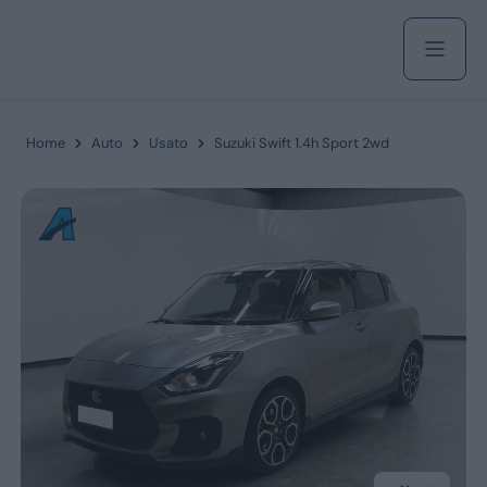
Acquista
Home
Auto
Usato
Suzuki Swift 1.4h Sport 2wd
Azienda
Servizi
Marchi
Fiat