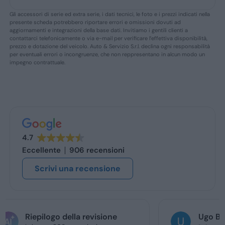
Gli accessori di serie ed extra serie, i dati tecnici, le foto e i prezzi indicati nella
presente scheda potrebbero riportare errori e omissioni dovuti ad
aggiornamenti e integrazioni della base dati. Invitiamo i gentili clienti a
contattarci telefonicamente o via e-mail per verificare l’effettiva disponibilità,
prezzo e dotazione del veicolo. Auto & Servizio S.r.l. declina ogni responsabilità
per eventuali errori o incongruenze, che non reppresentano in alcun modo un
impegno contrattuale.
4.7
Eccellente
906 recensioni
Scrivi una recensione
Ugo Brescia