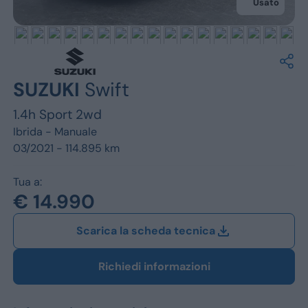
Jeep
Usato
Alfa Romeo
Dacia
SUZUKI
Swift
Renault
1.4h Sport 2wd
Ford
Ibrida -
Manuale
03/2021 - 114.895 km
Opel
Tua a:
Vedi tutti i marchi
€ 14.990
Scarica la scheda tecnica
Richiedi informazioni