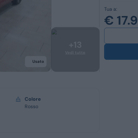
Ford
Usato
Tua a:
€ 17.
Opel
Km 0
Vedi tutti i marchi
Veicoli commerc
Usato
Colore
Rosso