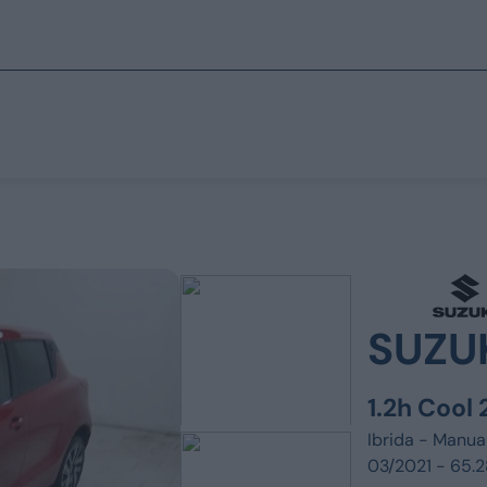
Marchi
Prezzo
Fino a € 15.000
Fiat
Tra i € 15.000 e
Jeep
SUZU
Tra i € 25.000 e
Alfa Romeo
1.2h Cool
Sopra i € 35.00
Dacia
Ibrida -
Manua
Renault
Tipo
03/2021 - 65.