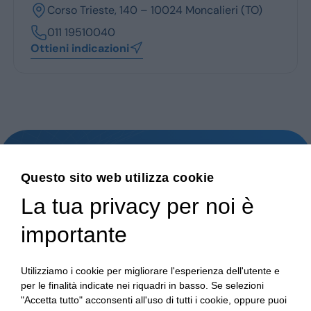
Corso Trieste, 140 – 10024 Moncalieri (TO)
Monovolume
011 19510040
Ottieni indicazioni
Station Wagon
SUV
Hai bisogno di aiuto?
Questo sito web utilizza cookie
Contatta il nostro Servizio Clienti
La tua privacy per noi è
importante
Utilizziamo i cookie per migliorare l'esperienza dell'utente e
per le finalità indicate nei riquadri in basso. Se selezioni
"Accetta tutto" acconsenti all'uso di tutti i cookie, oppure puoi