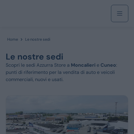
Acquista
Home
Le nostre sedi
Le nostre sedi
Azienda
Scopri le sedi Azzurra Store a
Moncalieri
e
Cuneo
:
punti di riferimento per la vendita di auto e veicoli
Servizi
commerciali, nuovi e usati.
Marchi
Fiat
Jeep
Alfa Romeo