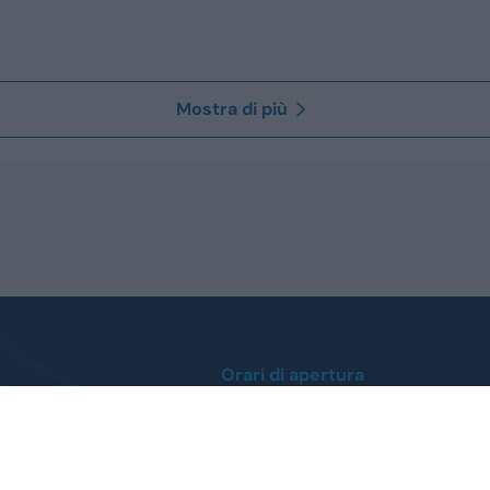
Mostra di più
Orari di apertura
Lunedì / Venerdì
0
dalle ore 9:00 alle 12:30
dalle 14:30 alle 19:00
 412112
Sabato