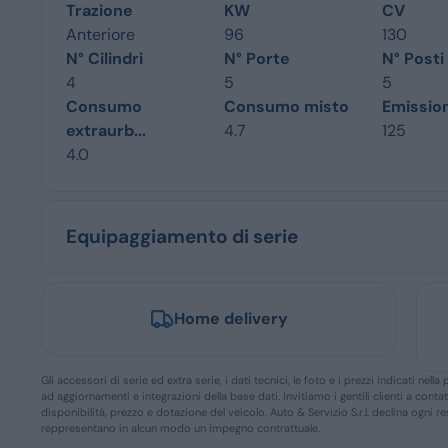
Trazione
KW
CV
Anteriore
96
130
N° Cilindri
N° Porte
N° Posti
4
5
5
Consumo
Consumo misto
Emissio
extraurb...
4.7
125
4.0
Equipaggiamento di serie
Home delivery
Gli accessori di serie ed extra serie, i dati tecnici, le foto e i prezzi indicati n
ad aggiornamenti e integrazioni della base dati. Invitiamo i gentili clienti a conta
disponibilità, prezzo e dotazione del veicolo. Auto & Servizio S.r.l. declina ogni 
reppresentano in alcun modo un impegno contrattuale.