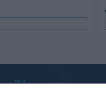
Menu
Home
Le nostre sedi
Auto
Contatti
Veicoli Commerciali
FAQ
Promozioni