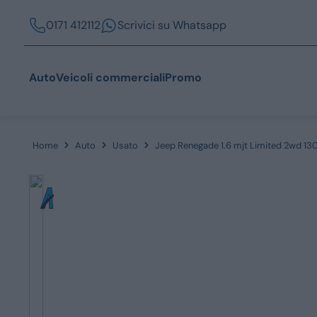
0171 412112
Scrivici su Whatsapp
Auto
Veicoli commerciali
Promo
Home
Auto
Usato
Jeep Renegade 1.6 mjt Limited 2wd 13
Acquista
Azienda