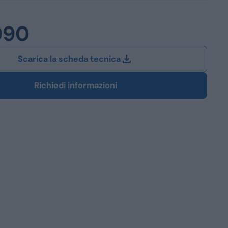
Station Wagon
990
SUV
iali
Scarica la scheda tecnica
Richiedi informazioni