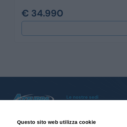
€ 34.990
Le nostre sedi
Moncalieri
Corso Trieste, 140 - Tel.
011 1951004
Cuneo
Via della Motorizzazione, 1 - Tel.
0171
Questo sito web utilizza cookie
0171 412112