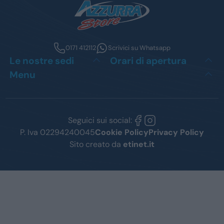
0171 412112
Scrivici su Whatsapp
Le nostre sedi
Orari di apertura
Menu
Seguici sui social:
P. Iva 02294240045
Cookie Policy
Privacy Policy
Sito creato da
etinet.it