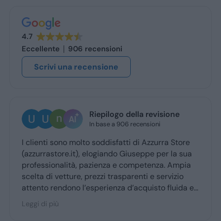
4.7
Eccellente
906 recensioni
Scrivi una recensione
ella revisione
Ugo Brescia
 recensioni
2 giorni fa
i di Azzurra Store
Ottima esperienza con la vs conc
iuseppe per la sua
Giuseppe mi ha coccolato dal 
competenza. Ampia
ritiro a quello della consegna . 
arenti e servizio
’acquisto fluida e
 degli utenti.