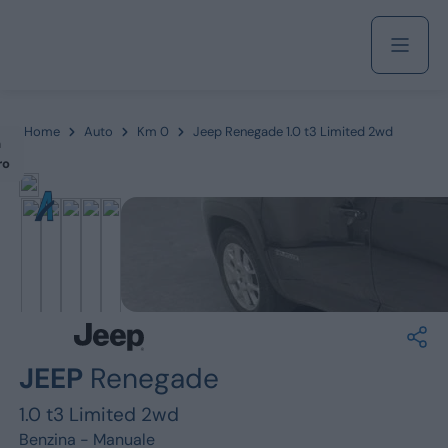
Acquista
Home
Auto
Km 0
Jeep Renegade 1.0 t3 Limited 2wd
m
ro
Azienda
Servizi
Marchi
JEEP
Renegade
Fiat
1.0 t3 Limited 2wd
Benzina -
Manuale