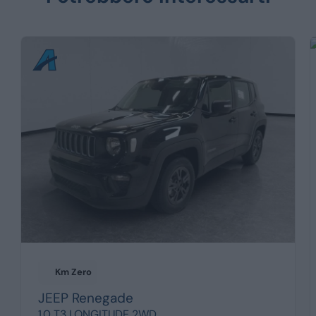
Km Zero
JEEP
Renegade
1.0 T3 LONGITUDE 2WD