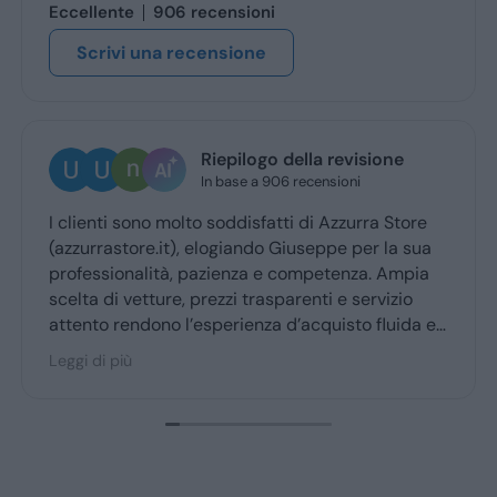
Eccellente
906 recensioni
Scrivi una recensione
Riepilogo della revisione
U
In base a 906 recensioni
3 
nti sono molto soddisfatti di Azzurra Store
Ottima e
rastore.it), elogiando Giuseppe per la sua
Giuseppe
ssionalità, pazienza e competenza. Ampia
ritiro a 
 di vetture, prezzi trasparenti e servizio
o rendono l’esperienza d’acquisto fluida e
ole per la maggior parte degli utenti.
i più