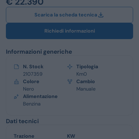
€ 22.390
Jeep
Scarica la scheda tecnica
Alfa Romeo
Dacia
Richiedi informazioni
Renault
Informazioni generiche
Ford
N. Stock
Tipologia
Opel
2107359
Km0
Colore
Cambio
Vedi tutti i marchi
Nero
Manuale
Alimentazione
Benzina
Dati tecnici
Trazione
KW