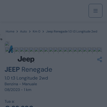
Acquista
Home
Auto
Km 0
Jeep Renegade 1.0 t3 Longitude 2wd
m
ro
Azienda
Servizi
JEEP
Renegade
1.0 t3 Longitude 2wd
Benzina -
Manuale
Marchi
08/2023 - 1 km
Fiat
Tua a: