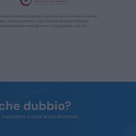
ella presente scheda potrebbero riportare errori e omissioni dovuti
ttarci telefonicamente o via e-mail per verificare l’effettiva
responsabilità per eventuali errori o incongruenze, che non
lche dubbio?
 rispondere a tutte le tue domande.