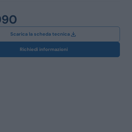
Station Wagon
990
SUV
iali
Scarica la scheda tecnica
Richiedi informazioni