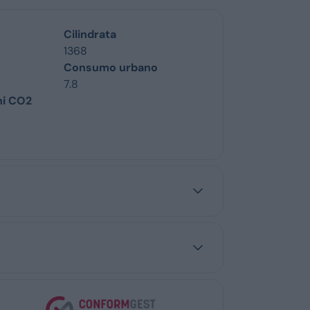
Cilindrata
1368
Consumo urbano
7.8
ni CO2