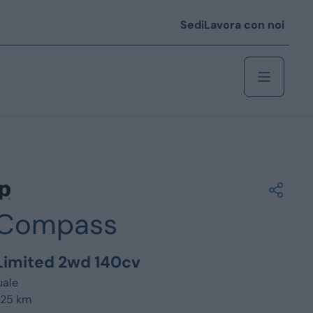
Sedi
Lavora con noi
Berlina
 i € 25.000
Compass
Coupé/cabrio
 i € 35.000
 Limited 2wd 140cv
0
Monovolume
ale
725 km