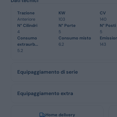
Dati tecnici
Trazione
KW
CV
Anteriore
103
140
N° Cilindri
N° Porte
N° Posti
4
5
5
Consumo
Consumo misto
Emissio
extraurb...
6.2
143
5.2
Equipaggiamento di serie
Equipaggiamento extra
Home delivery