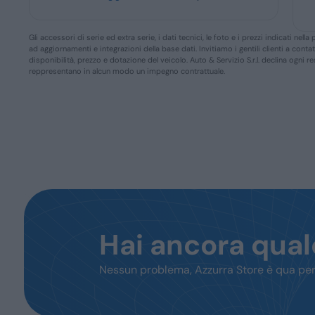
Gli accessori di serie ed extra serie, i dati tecnici, le foto e i prezzi indicati n
ad aggiornamenti e integrazioni della base dati. Invitiamo i gentili clienti a conta
disponibilità, prezzo e dotazione del veicolo. Auto & Servizio S.r.l. declina ogni 
reppresentano in alcun modo un impegno contrattuale.
Hai ancora qua
Nessun problema, Azzurra Store è qua per