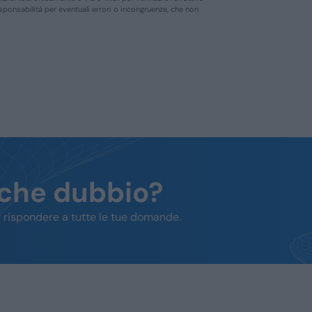
responsabilità per eventuali errori o incongruenze, che non
lche dubbio?
 rispondere a tutte le tue domande.