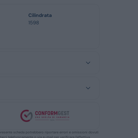
Cilindrata
1598
ella presente scheda potrebbero riportare errori e omissioni dovuti
ttarci telefonicamente o via e-mail per verificare l’effettiva