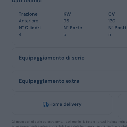
Dati tecnici
Trazione
KW
CV
Anteriore
96
130
N° Cilindri
N° Porte
N° Posti
4
5
5
Equipaggiamento di serie
Equipaggiamento extra
Home delivery
Gli accessori di serie ed extra serie, i dati tecnici, le foto e i prezzi indicati n
ad aggiornamenti e integrazioni della base dati. Invitiamo i gentili clienti a conta