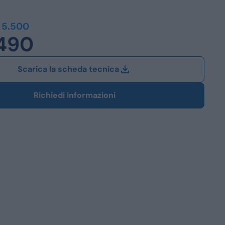
Station Wagon
 5.500
.490
SUV
iali
Scarica la scheda tecnica
Richiedi informazioni