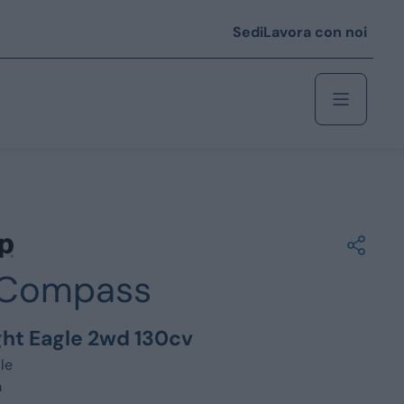
Sedi
Lavora con noi
Berlina
 i € 25.000
Compass
Coupé/cabrio
 i € 35.000
ight Eagle 2wd 130cv
0
Monovolume
le
m