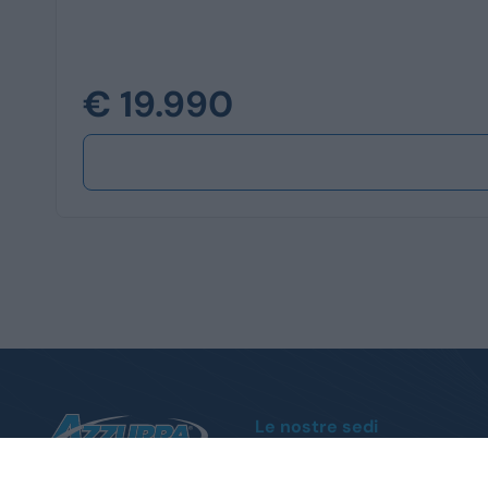
€ 19.990
Le nostre sedi
Moncalieri
Corso Trieste, 140 - Tel.
011 1951004