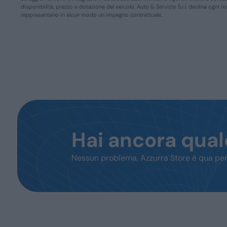
disponibilità, prezzo e dotazione del veicolo. Auto & Servizio S.r.l. declina ogni 
reppresentano in alcun modo un impegno contrattuale.
Hai ancora qua
Nessun problema, Azzurra Store è qua per