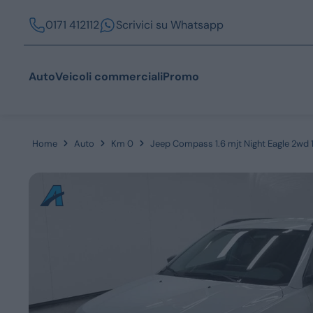
0171 412112
Scrivici su Whatsapp
Auto
Veicoli commerciali
Promo
Home
Auto
Km 0
Jeep Compass 1.6 mjt Night Eagle 2wd
Acquista
Azienda