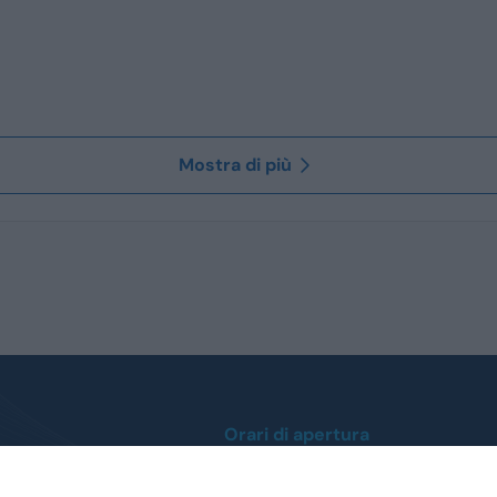
Mostra di più
Orari di apertura
Lunedì / Venerdì
0
dalle ore 9:00 alle 12:30