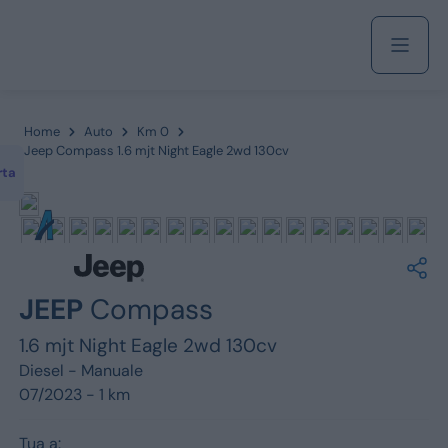
Acquista
Home
Auto
Km 0
Jeep Compass 1.6 mjt Night Eagle 2wd 130cv
rta
Azienda
Servizi
JEEP
Compass
1.6 mjt Night Eagle 2wd 130cv
Marchi
Diesel -
Manuale
07/2023 - 1 km
Fiat
Tua a: