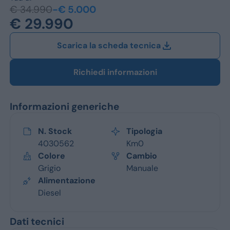
Jeep
€ 34.990
-€ 5.000
€ 29.990
Alfa Romeo
Scarica la scheda tecnica
Dacia
Renault
Richiedi informazioni
Ford
Informazioni generiche
Opel
N. Stock
Tipologia
Vedi tutti i marchi
4030562
Km0
Colore
Cambio
Grigio
Manuale
Alimentazione
Diesel
Dati tecnici