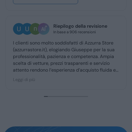
Riepilogo della revisione
In base a 906 recensioni
enti sono molto soddisfatti di Azzurra Store
Ottima 
rrastore.it), elogiando Giuseppe per la sua
Giusepp
essionalità, pazienza e competenza. Ampia
ritiro a
a di vetture, prezzi trasparenti e servizio
nto rendono l’esperienza d’acquisto fluida e
vole per la maggior parte degli utenti.
 di più