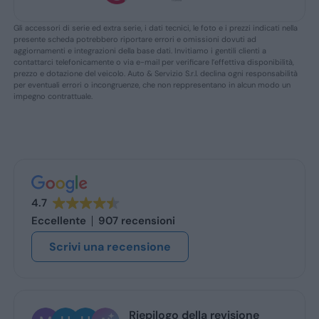
Gli accessori di serie ed extra serie, i dati tecnici, le foto e i prezzi indicati nella
presente scheda potrebbero riportare errori e omissioni dovuti ad
aggiornamenti e integrazioni della base dati. Invitiamo i gentili clienti a
contattarci telefonicamente o via e-mail per verificare l’effettiva disponibilità,
prezzo e dotazione del veicolo. Auto & Servizio S.r.l. declina ogni responsabilità
per eventuali errori o incongruenze, che non reppresentano in alcun modo un
impegno contrattuale.
4.7
Eccellente
907 recensioni
Scrivi una recensione
Massimiliano Cirillo