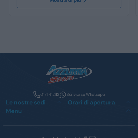
Mostra di più
0171 412112
Scrivici su Whatsapp
Le nostre sedi
Orari di apertura
Menu