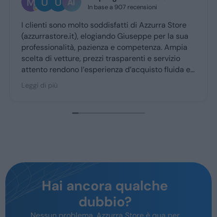
1 giorno fa
Operatori molto preparati e una vasta immensa
a
scelta di auto complimenti
a
e
Hai ancora qualche
dubbio?
Nessun problema, Azzurra Store è qua per