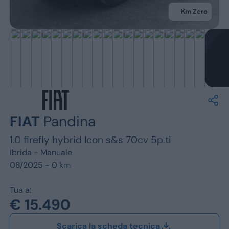
Jeep
Km Zero
Alfa Romeo
Dacia
Renault
Ford
FIAT
Pandina
Opel
1.0 firefly hybrid Icon s&s 70cv 5p.ti
Vedi tutti i marchi
Ibrida -
Manuale
08/2025 - 0 km
Tua a:
€ 15.490
Scarica la scheda tecnica