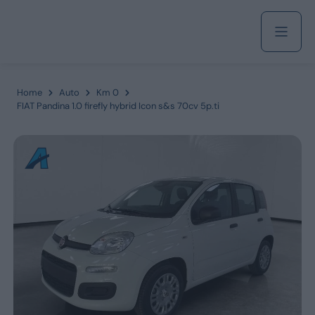
Acquista
Home
Auto
Km 0
FIAT Pandina 1.0 firefly hybrid Icon s&s 70cv 5p.ti
Azienda
Servizi
Marchi
Fiat