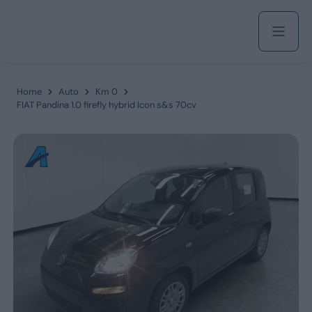
Acquista
Home
Auto
Km 0
FIAT Pandina 1.0 firefly hybrid Icon s&s 70cv
Azienda
Servizi
Marchi
Fiat