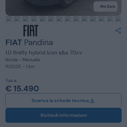
Jeep
Km Zero
Alfa Romeo
Dacia
Renault
FIAT
Pandina
1.0 firefly hybrid Icon s&s 70cv
Ford
Ibrida -
Manuale
Opel
11/2025 - 1 km
Vedi tutti i marchi
Tua a:
€ 15.490
Scarica la scheda tecnica
Richiedi informazioni