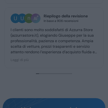
Riepilogo della revisione
In base a 906 recensioni
 clienti sono molto soddisfatti di Azzurra Store
Otti
azzurrastore.it), elogiando Giuseppe per la sua
Gius
rofessionalità, pazienza e competenza. Ampia
riti
celta di vetture, prezzi trasparenti e servizio
ttento rendono l’esperienza d’acquisto fluida e
iacevole per la maggior parte degli utenti.
eggi di più