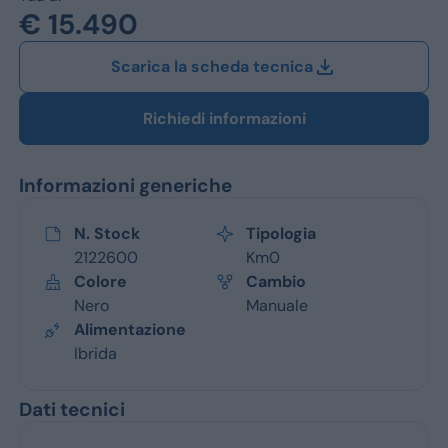
Jeep
€ 15.490
Alfa Romeo
Scarica la scheda tecnica
Dacia
Richiedi informazioni
Renault
Informazioni generiche
Ford
Opel
N. Stock
Tipologia
2122600
Km0
Vedi tutti i marchi
Colore
Cambio
Nero
Manuale
Alimentazione
Ibrida
Dati tecnici