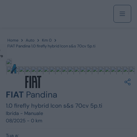
Acquista
Home
Auto
Km 0
FIAT Pandina 1.0 firefly hybrid Icon s&s 70cv 5p.ti
m
ro
Azienda
Servizi
FIAT
Pandina
1.0 firefly hybrid Icon s&s 70cv 5p.ti
Marchi
Ibrida -
Manuale
08/2025 - 0 km
Fiat
Tua a: