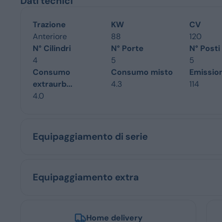
Dati tecnici
Trazione
KW
CV
Anteriore
88
120
N° Cilindri
N° Porte
N° Posti
4
5
5
Consumo
Consumo misto
Emissio
extraurb...
4.3
114
4.0
Equipaggiamento di serie
Equipaggiamento extra
Home delivery