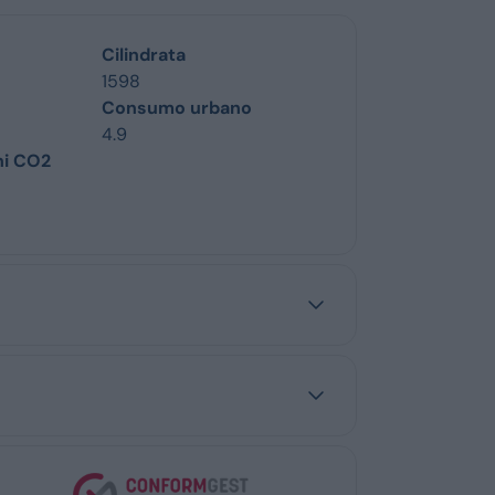
Cilindrata
1598
Consumo urbano
4.9
ni CO2