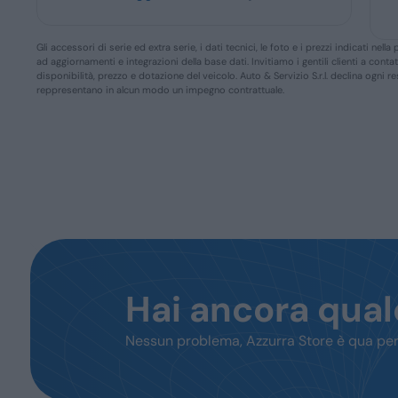
Gli accessori di serie ed extra serie, i dati tecnici, le foto e i prezzi indicati n
ad aggiornamenti e integrazioni della base dati. Invitiamo i gentili clienti a conta
disponibilità, prezzo e dotazione del veicolo. Auto & Servizio S.r.l. declina ogni 
reppresentano in alcun modo un impegno contrattuale.
Hai ancora qua
Nessun problema, Azzurra Store è qua per