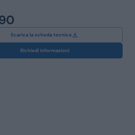
Station Wagon
990
SUV
iali
Scarica la scheda tecnica
Richiedi informazioni