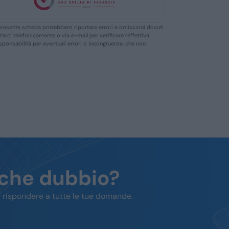
ella presente scheda potrebbero riportare errori e omissioni dovuti
ttarci telefonicamente o via e-mail per verificare l’effettiva
responsabilità per eventuali errori o incongruenze, che non
lche dubbio?
 rispondere a tutte le tue domande.