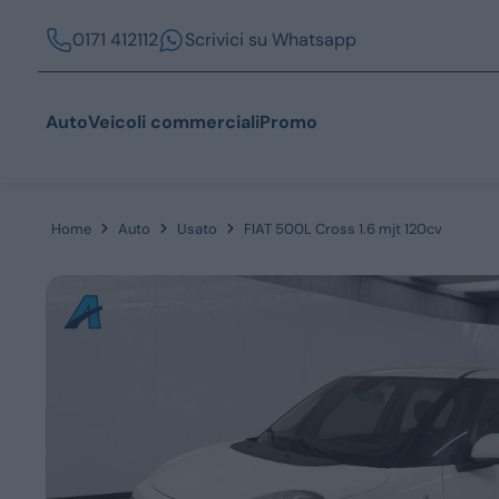
0171 412112
Scrivici su Whatsapp
Auto
Veicoli commerciali
Promo
Home
Auto
Usato
FIAT 500L Cross 1.6 mjt 120cv
Acquista
Azienda