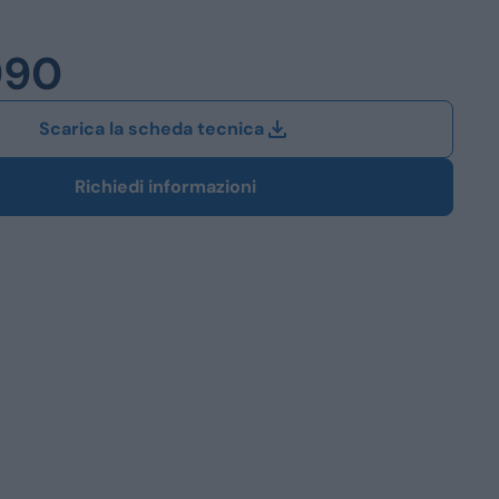
Station Wagon
990
SUV
iali
Scarica la scheda tecnica
Richiedi informazioni