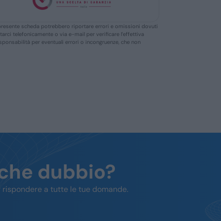
ella presente scheda potrebbero riportare errori e omissioni dovuti
ttarci telefonicamente o via e-mail per verificare l’effettiva
responsabilità per eventuali errori o incongruenze, che non
lche dubbio?
 rispondere a tutte le tue domande.