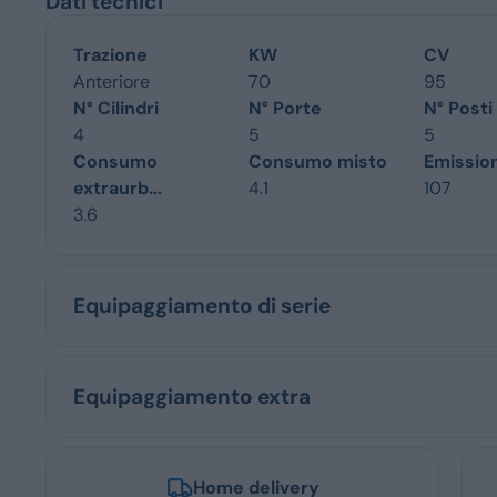
Dati tecnici
Trazione
KW
CV
Anteriore
70
95
N° Cilindri
N° Porte
N° Posti
4
5
5
Consumo
Consumo misto
Emissio
extraurb...
4.1
107
3.6
Equipaggiamento di serie
Equipaggiamento extra
Home delivery