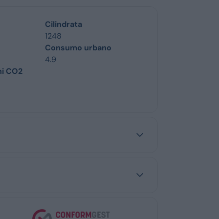
Cilindrata
1248
Consumo urbano
4.9
ni CO2