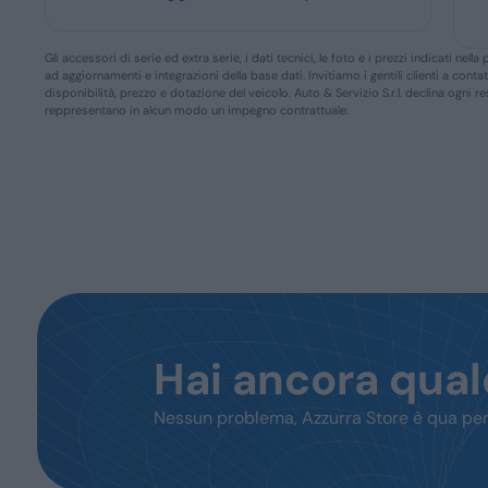
Gli accessori di serie ed extra serie, i dati tecnici, le foto e i prezzi indicati n
ad aggiornamenti e integrazioni della base dati. Invitiamo i gentili clienti a conta
disponibilità, prezzo e dotazione del veicolo. Auto & Servizio S.r.l. declina ogni 
reppresentano in alcun modo un impegno contrattuale.
Hai ancora qua
Nessun problema, Azzurra Store è qua per