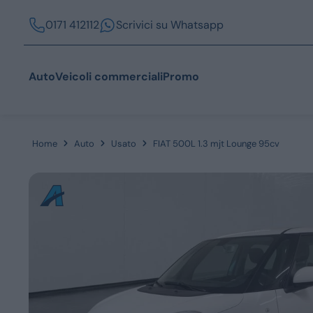
0171 412112
Scrivici su Whatsapp
Auto
Veicoli commerciali
Promo
Home
Auto
Usato
FIAT 500L 1.3 mjt Lounge 95cv
Acquista
Azienda