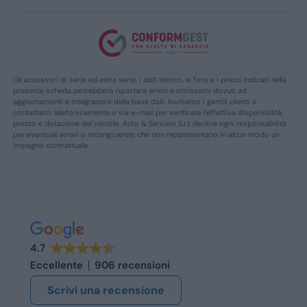
Gli accessori di serie ed extra serie, i dati tecnici, le foto e i prezzi indicati nella
presente scheda potrebbero riportare errori e omissioni dovuti ad
aggiornamenti e integrazioni della base dati. Invitiamo i gentili clienti a
contattarci telefonicamente o via e-mail per verificare l’effettiva disponibilità,
prezzo e dotazione del veicolo. Auto & Servizio S.r.l. declina ogni responsabilità
per eventuali errori o incongruenze, che non reppresentano in alcun modo un
impegno contrattuale.
4.7
Eccellente
906 recensioni
Scrivi una recensione