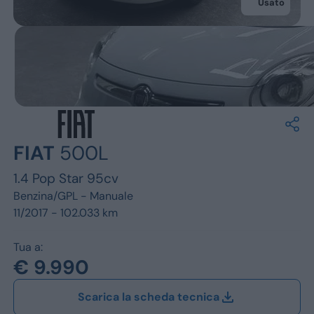
Jeep
Usato
Alfa Romeo
Dacia
Renault
Ford
FIAT
500L
Opel
1.4 Pop Star 95cv
Vedi tutti i marchi
Benzina/GPL -
Manuale
11/2017 - 102.033 km
Tua a:
€ 9.990
Scarica la scheda tecnica