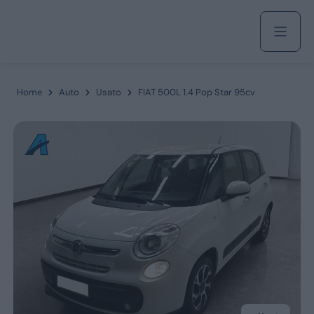
Acquista
Home
Auto
Usato
FIAT 500L 1.4 Pop Star 95cv
Azienda
Servizi
Marchi
Fiat