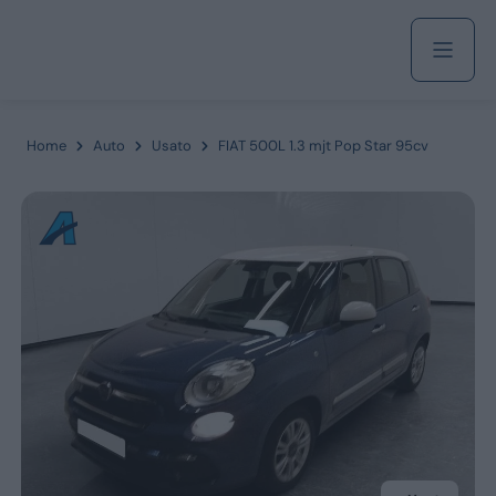
Acquista
Home
Auto
Usato
FIAT 500L 1.3 mjt Pop Star 95cv
Azienda
Servizi
Marchi
Fiat