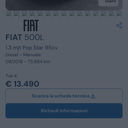
Jeep
Usato
Alfa Romeo
Dacia
FIAT
500L
Renault
1.3 mjt Pop Star 95cv
Ford
Diesel -
Manuale
08/2018 - 75.884 km
Opel
Tua a:
Vedi tutti i marchi
€ 13.490
Scarica la scheda tecnica
Richiedi informazioni