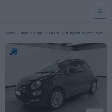
Acquista
Home
Auto
Usato
FIAT 500C 1.0 hybrid Dolcevita 70cv
Azienda
Servizi
Marchi
Fiat