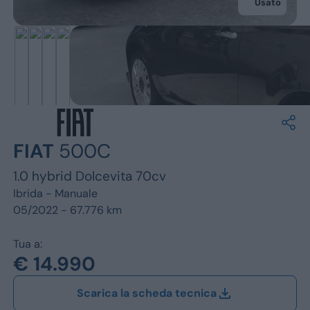
Jeep
Usato
Alfa Romeo
Dacia
Renault
Ford
FIAT
500C
Opel
1.0 hybrid Dolcevita 70cv
Vedi tutti i marchi
Ibrida -
Manuale
05/2022 - 67.776 km
Tua a:
€ 14.990
Scarica la scheda tecnica