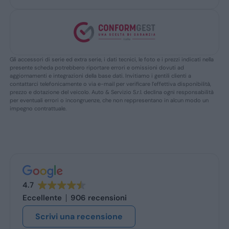
Gli accessori di serie ed extra serie, i dati tecnici, le foto e i prezzi indicati nella
presente scheda potrebbero riportare errori e omissioni dovuti ad
aggiornamenti e integrazioni della base dati. Invitiamo i gentili clienti a
contattarci telefonicamente o via e-mail per verificare l’effettiva disponibilità,
prezzo e dotazione del veicolo. Auto & Servizio S.r.l. declina ogni responsabilità
per eventuali errori o incongruenze, che non reppresentano in alcun modo un
impegno contrattuale.
4.7
Eccellente
906 recensioni
Scrivi una recensione