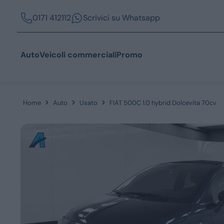
0171 412112
Scrivici su Whatsapp
Auto
Veicoli commerciali
Promo
Home
Auto
Usato
FIAT 500C 1.0 hybrid Dolcevita 70cv
Acquista
Azienda