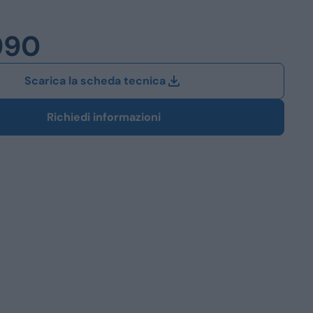
Station Wagon
990
SUV
iali
Scarica la scheda tecnica
Richiedi informazioni