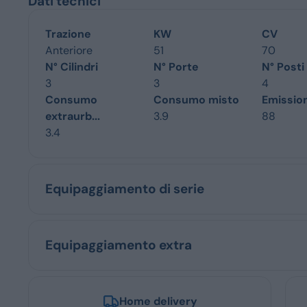
Dati tecnici
Trazione
KW
CV
Anteriore
51
70
N° Cilindri
N° Porte
N° Posti
3
3
4
Consumo
Consumo misto
Emissio
extraurb...
3.9
88
3.4
Equipaggiamento di serie
Equipaggiamento extra
Home delivery