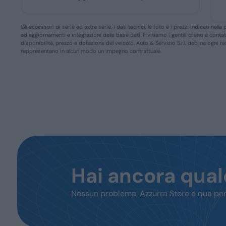
Gli accessori di serie ed extra serie, i dati tecnici, le foto e i prezzi indicati n
ad aggiornamenti e integrazioni della base dati. Invitiamo i gentili clienti a conta
disponibilità, prezzo e dotazione del veicolo. Auto & Servizio S.r.l. declina ogni 
reppresentano in alcun modo un impegno contrattuale.
Hai ancora qua
Nessun problema, Azzurra Store è qua per