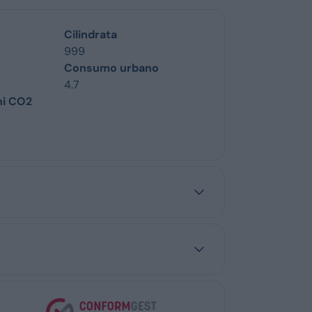
Cilindrata
999
Consumo urbano
4.7
ni CO2