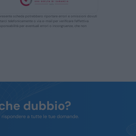
ella presente scheda potrebbero riportare errori e omissioni dovuti
ttarci telefonicamente o via e-mail per verificare l’effettiva
responsabilità per eventuali errori o incongruenze, che non
lche dubbio?
 rispondere a tutte le tue domande.