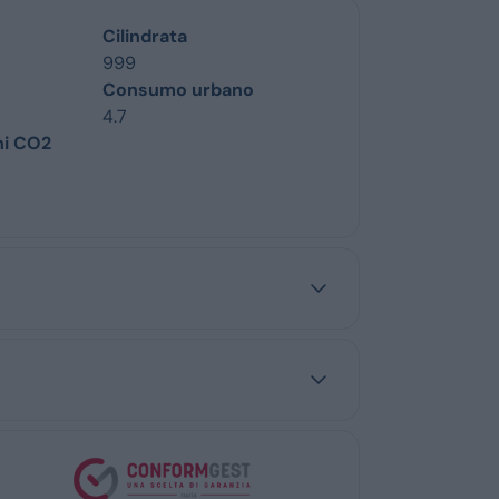
Cilindrata
999
Consumo urbano
4.7
ni CO2