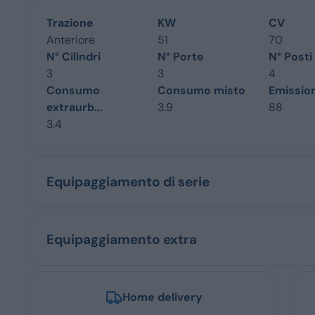
Trazione
KW
CV
Anteriore
51
70
N° Cilindri
N° Porte
N° Posti
3
3
4
Consumo
Consumo misto
Emissio
extraurb...
3.9
88
3.4
Equipaggiamento di serie
Equipaggiamento extra
Home delivery