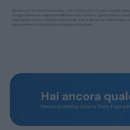
Gli accessori di serie ed extra serie, i dati tecnici, le foto e i prezzi indicati n
ad aggiornamenti e integrazioni della base dati. Invitiamo i gentili clienti a conta
disponibilità, prezzo e dotazione del veicolo. Auto & Servizio S.r.l. declina ogni 
reppresentano in alcun modo un impegno contrattuale.
Hai ancora qua
Nessun problema, Azzurra Store è qua per