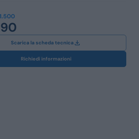
Station Wagon
1.500
490
SUV
iali
Scarica la scheda tecnica
Richiedi informazioni