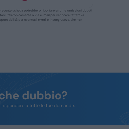
ella presente scheda potrebbero riportare errori e omissioni dovuti
ttarci telefonicamente o via e-mail per verificare l’effettiva
responsabilità per eventuali errori o incongruenze, che non
lche dubbio?
 rispondere a tutte le tue domande.