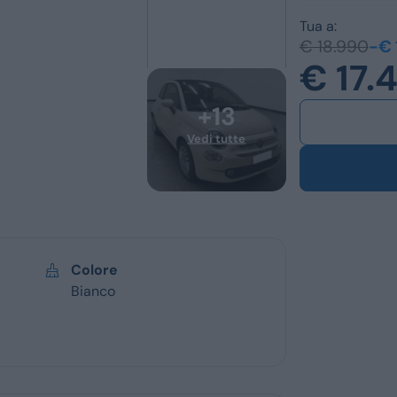
Ford
Usato
Tua a:
€ 18.990
-€ 
Opel
Km 0
€ 17.
Vedi tutti i marchi
Veicoli commerc
Colore
Bianco