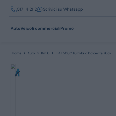
0171 412112
Scrivici su Whatsapp
Auto
Veicoli commerciali
Promo
Home
Auto
Km 0
FIAT 500C 1.0 hybrid Dolcevita 70cv
Acquista
Azienda