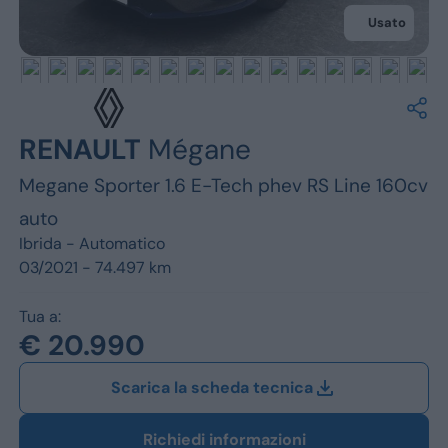
Jeep
Usato
Alfa Romeo
Dacia
Renault
RENAULT
Mégane
Megane Sporter 1.6 E-Tech phev RS Line 160cv
Ford
auto
Opel
Ibrida -
Automatico
03/2021 - 74.497 km
Vedi tutti i marchi
Tua a:
€ 20.990
Scarica la scheda tecnica
Richiedi informazioni