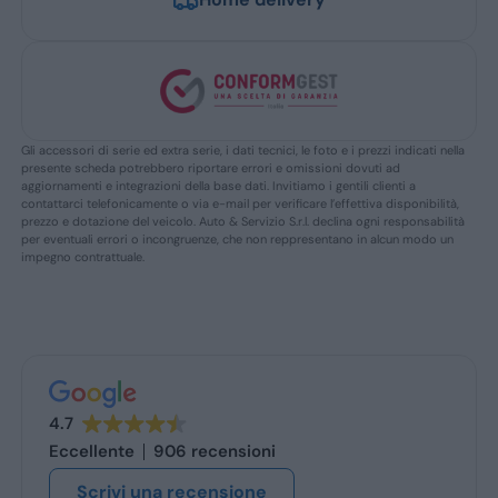
Gli accessori di serie ed extra serie, i dati tecnici, le foto e i prezzi indicati nella
presente scheda potrebbero riportare errori e omissioni dovuti ad
aggiornamenti e integrazioni della base dati. Invitiamo i gentili clienti a
contattarci telefonicamente o via e-mail per verificare l’effettiva disponibilità,
prezzo e dotazione del veicolo. Auto & Servizio S.r.l. declina ogni responsabilità
per eventuali errori o incongruenze, che non reppresentano in alcun modo un
impegno contrattuale.
4.7
Eccellente
906 recensioni
Scrivi una recensione