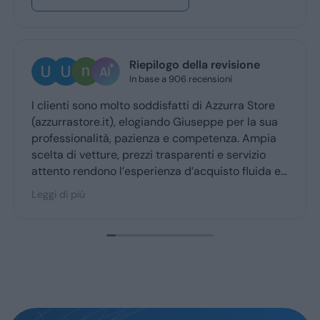
Riepilogo della revisione
In base a 906 recensioni
lienti sono molto soddisfatti di Azzurra Store
Ottima
zurrastore.it), elogiando Giuseppe per la sua
Giusep
fessionalità, pazienza e competenza. Ampia
ritiro
ta di vetture, prezzi trasparenti e servizio
ento rendono l’esperienza d’acquisto fluida e
cevole per la maggior parte degli utenti.
i di più