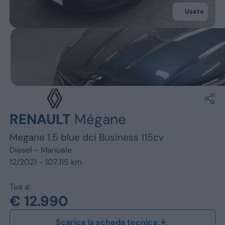
Jeep
Usato
Alfa Romeo
Dacia
Renault
Ford
RENAULT
Mégane
Opel
Megane 1.5 blue dci Business 115cv
Vedi tutti i marchi
Diesel -
Manuale
12/2021 - 107.115 km
Tua a:
€ 12.990
Scarica la scheda tecnica