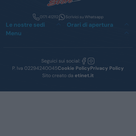
0171 412112
Scrivici su Whatsapp
Le nostre sedi
Orari di apertura
Menu
Seguici sui social:
P. Iva 02294240045
Cookie Policy
Privacy Policy
Sito creato da
etinet.it