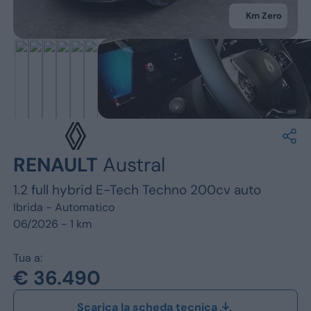
Jeep
Km Zero
Alfa Romeo
Dacia
Renault
Ford
RENAULT
Austral
Opel
1.2 full hybrid E-Tech Techno 200cv auto
Vedi tutti i marchi
Ibrida -
Automatico
06/2026 - 1 km
Tua a:
€ 36.490
Scarica la scheda tecnica