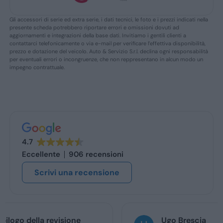
Gli accessori di serie ed extra serie, i dati tecnici, le foto e i prezzi indicati nella
presente scheda potrebbero riportare errori e omissioni dovuti ad
aggiornamenti e integrazioni della base dati. Invitiamo i gentili clienti a
contattarci telefonicamente o via e-mail per verificare l’effettiva disponibilità,
prezzo e dotazione del veicolo. Auto & Servizio S.r.l. declina ogni responsabilità
per eventuali errori o incongruenze, che non reppresentano in alcun modo un
impegno contrattuale.
4.7
Eccellente
906 recensioni
Scrivi una recensione
Ugo Brescia