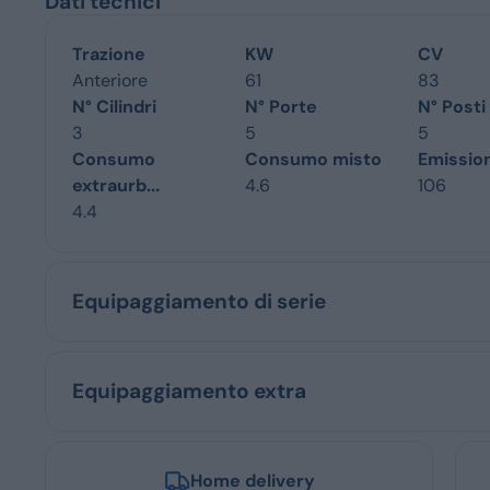
Dati tecnici
Trazione
KW
CV
Anteriore
61
83
N° Cilindri
N° Porte
N° Posti
3
5
5
Consumo
Consumo misto
Emissio
extraurb...
4.6
106
4.4
Equipaggiamento di serie
Equipaggiamento extra
Home delivery