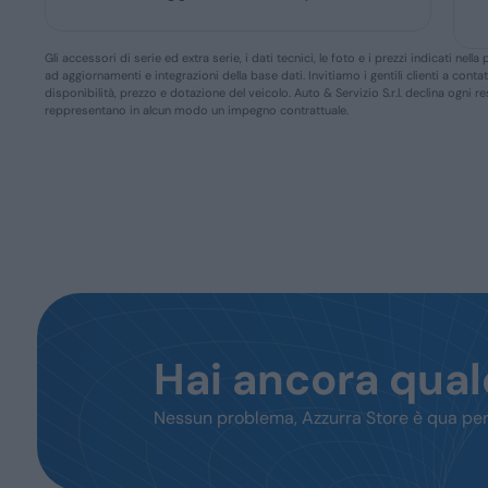
Gli accessori di serie ed extra serie, i dati tecnici, le foto e i prezzi indicati n
ad aggiornamenti e integrazioni della base dati. Invitiamo i gentili clienti a conta
disponibilità, prezzo e dotazione del veicolo. Auto & Servizio S.r.l. declina ogni 
reppresentano in alcun modo un impegno contrattuale.
Hai ancora qua
Nessun problema, Azzurra Store è qua per