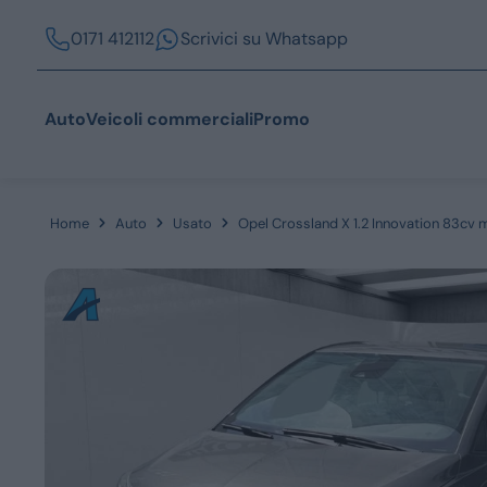
0171 412112
Scrivici su Whatsapp
Auto
Veicoli commerciali
Promo
Home
Auto
Usato
Opel Crossland X 1.2 Innovation 83cv 
Acquista
Azienda