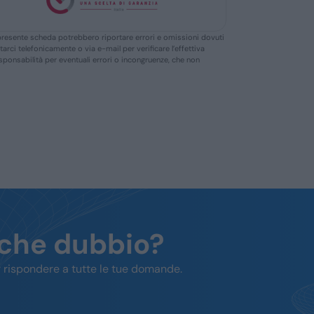
ella presente scheda potrebbero riportare errori e omissioni dovuti
ttarci telefonicamente o via e-mail per verificare l’effettiva
responsabilità per eventuali errori o incongruenze, che non
lche dubbio?
 rispondere a tutte le tue domande.