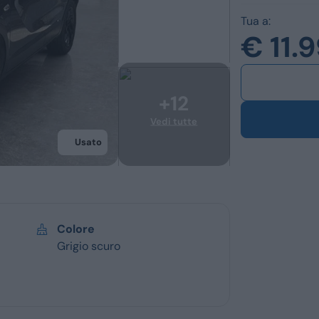
Ford
Usato
Tua a:
€ 11.
Opel
Km 0
Vedi tutti i marchi
Veicoli commerc
Usato
Colore
Grigio scuro