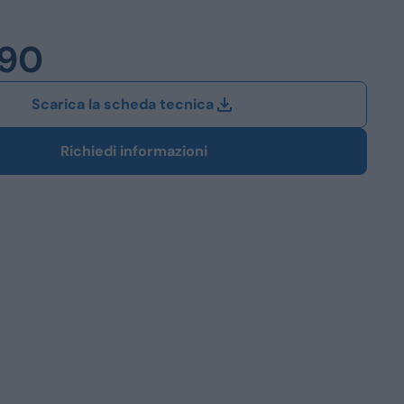
Station Wagon
990
SUV
iali
Scarica la scheda tecnica
Richiedi informazioni