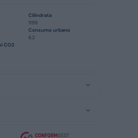
Cilindrata
1199
Consumo urbano
6.2
ni CO2