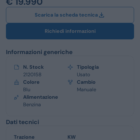
€ 19.990
Jeep
Scarica la scheda tecnica
Alfa Romeo
Dacia
Richiedi informazioni
Renault
Informazioni generiche
Ford
N. Stock
Tipologia
Opel
2120158
Usato
Colore
Cambio
Vedi tutti i marchi
Blu
Manuale
Alimentazione
Benzina
Dati tecnici
Trazione
KW