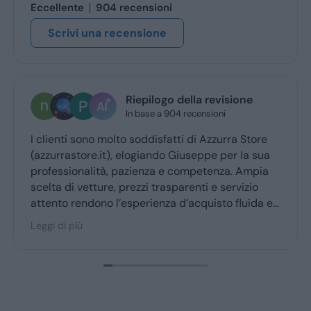
Eccellente
904 recensioni
Scrivi una recensione
Riepilogo della revisione
n
In base a 904 recensioni
1 
nti sono molto soddisfatti di Azzurra Store
Giuseppe
rastore.it), elogiando Giuseppe per la sua
trattativ
ssionalità, pazienza e competenza. Ampia
 di vetture, prezzi trasparenti e servizio
o rendono l’esperienza d’acquisto fluida e
ole per la maggior parte degli utenti.
i più