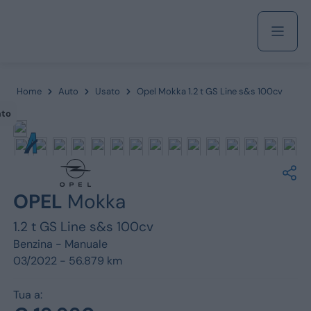
Acquista
Home
Auto
Usato
Opel Mokka 1.2 t GS Line s&s 100cv
ato
Azienda
Servizi
OPEL
Mokka
1.2 t GS Line s&s 100cv
Benzina -
Manuale
Marchi
03/2022 - 56.879 km
Fiat
Tua a: