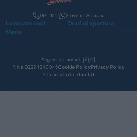
0171 412112
Scrivici su Whatsapp
Le nostre sedi
Orari di apertura
Menu
Seguici sui social:
P. Iva 02294240045
Cookie Policy
Privacy Policy
Sito creato da
etinet.it