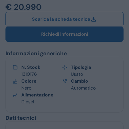
Jeep
€ 20.990
Alfa Romeo
Scarica la scheda tecnica
Dacia
Richiedi informazioni
Renault
Informazioni generiche
Ford
Opel
N. Stock
Tipologia
1310176
Usato
Vedi tutti i marchi
Colore
Cambio
Nero
Automatico
Alimentazione
Diesel
Dati tecnici