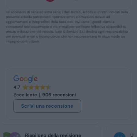
Gli accessori di serie ed extra serie, i dati tecnici, le foto e i prezzi indicati nella
presente scheda potrebbero riportare errori e omissioni dovuti ad
aggiornamenti e integrazioni della base dati. Invitiamo i gentili clienti a
contattarci telefonicamente o via e-mail per verificare l’effettiva disponibilità,
prezzo e dotazione del veicolo. Auto & Servizio S.r.l. declina ogni responsabilità
per eventuali errori o incongruenze, che non reppresentano in alcun modo un
impegno contrattuale.
4.7
Eccellente
906 recensioni
Scrivi una recensione
Ugo Brescia