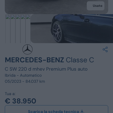
Jeep
Usato
Alfa Romeo
Dacia
Renault
Ford
MERCEDES-BENZ
Classe C
Opel
C SW 220 d mhev Premium Plus auto
Vedi tutti i marchi
Ibrida -
Automatico
05/2023 - 84.037 km
Tua a:
€ 38.950
Scarica la scheda tecnica