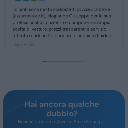
I clienti sono molto soddisfatti di Azzurra Store
Ott
(azzurrastore.it), elogiando Giuseppe per la sua
Giu
professionalità, pazienza e competenza. Ampia
rit
scelta di vetture, prezzi trasparenti e servizio
attento rendono l’esperienza d’acquisto fluida e
piacevole per la maggior parte degli utenti.
Leggi di più
Hai ancora qualche
dubbio?
Nessun problema, Azzurra Store è qua per