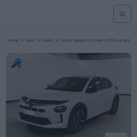
Acquista
Home
Auto
Usato
Lancia Ypsilon 1.2 mhev LX 110cv e-dct
Azienda
Servizi
Marchi
Fiat