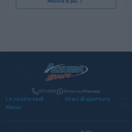
Mostra di più
0171 412112
Scrivici su Whatsapp
Le nostre sedi
Orari di apertura
Menu