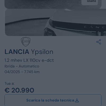
Jeep
Usato
Alfa Romeo
Dacia
Renault
Ford
LANCIA
Ypsilon
Opel
1.2 mhev LX 110cv e-dct
Vedi tutti i marchi
Ibrida -
Automatico
04/2025 - 7.745 km
Tua a:
€ 20.990
Scarica la scheda tecnica