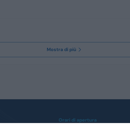
Mostra di più
Orari di apertura
Lunedì / Venerdì