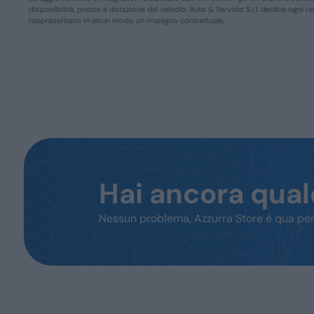
disponibilità, prezzo e dotazione del veicolo. Auto & Servizio S.r.l. declina ogni 
reppresentano in alcun modo un impegno contrattuale.
Hai ancora qua
Nessun problema, Azzurra Store è qua per