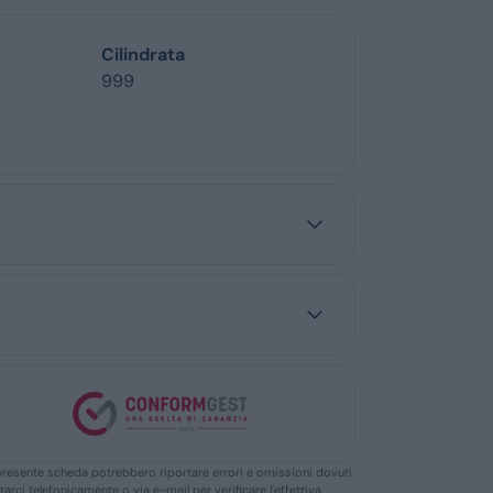
Cilindrata
999
ella presente scheda potrebbero riportare errori e omissioni dovuti
ttarci telefonicamente o via e-mail per verificare l’effettiva