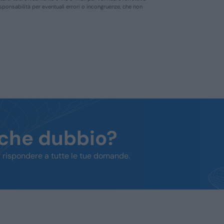
responsabilità per eventuali errori o incongruenze, che non
lche dubbio?
 rispondere a tutte le tue domande.