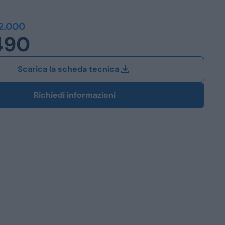
Station Wagon
2.000
490
SUV
iali
Scarica la scheda tecnica
Richiedi informazioni