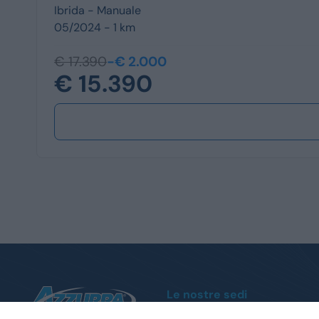
Ibrida -
Manuale
05/2024 - 1 km
€ 17.390
-€ 2.000
€ 15.390
Le nostre sedi
Moncalieri