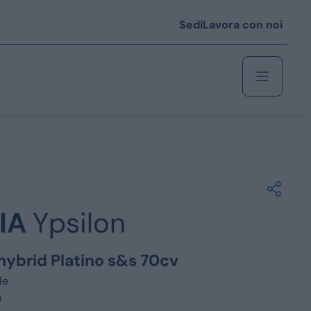
Sedi
Lavora con noi
Berlina
 i € 25.000
IA
Ypsilon
Coupé/cabrio
 i € 35.000
y hybrid Platino s&s 70cv
0
Monovolume
le
m