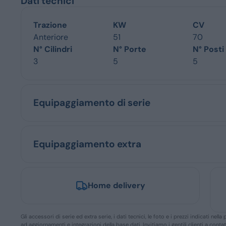
Dati tecnici
Trazione
KW
CV
Anteriore
51
70
N° Cilindri
N° Porte
N° Posti
3
5
5
Equipaggiamento di serie
Equipaggiamento extra
Home delivery
Gli accessori di serie ed extra serie, i dati tecnici, le foto e i prezzi indicati n
ad aggiornamenti e integrazioni della base dati. Invitiamo i gentili clienti a conta