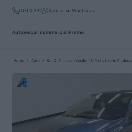
0171 412112
Scrivici su Whatsapp
Auto
Veicoli commerciali
Promo
Home
Auto
Km 0
Lancia Ypsilon 1.0 firefly hybrid Platino
Acquista
Azienda