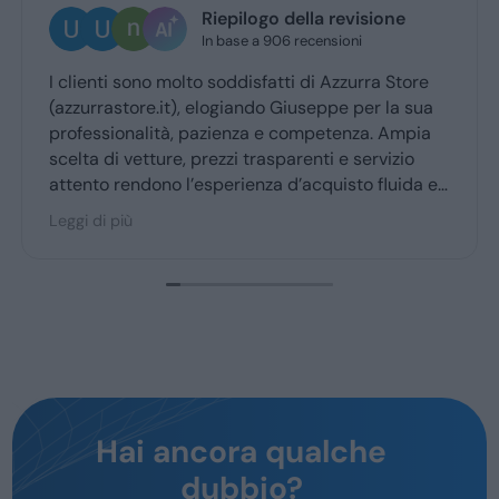
Riepilogo della revisione
Ugo Bresci
In base a 906 recensioni
3 giorni fa
lto soddisfatti di Azzurra Store
Ottima esperienza c
), elogiando Giuseppe per la sua
Giuseppe mi ha co
, pazienza e competenza. Ampia
ritiro a quello dell
, prezzi trasparenti e servizio
l’esperienza d’acquisto fluida e
 maggior parte degli utenti.
Hai ancora qualche
dubbio?