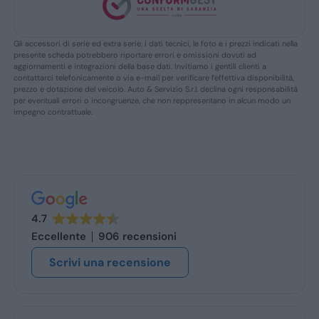
Gli accessori di serie ed extra serie, i dati tecnici, le foto e i prezzi indicati nella
presente scheda potrebbero riportare errori e omissioni dovuti ad
aggiornamenti e integrazioni della base dati. Invitiamo i gentili clienti a
contattarci telefonicamente o via e-mail per verificare l’effettiva disponibilità,
prezzo e dotazione del veicolo. Auto & Servizio S.r.l. declina ogni responsabilità
per eventuali errori o incongruenze, che non reppresentano in alcun modo un
impegno contrattuale.
4.7
Eccellente
906 recensioni
Scrivi una recensione