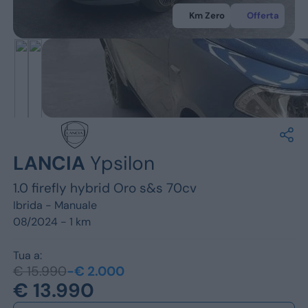
Jeep
Km Zero
Offerta
Alfa Romeo
Dacia
Renault
Ford
LANCIA
Ypsilon
Opel
1.0 firefly hybrid Oro s&s 70cv
Vedi tutti i marchi
Ibrida -
Manuale
08/2024 - 1 km
Tua a:
€ 15.990
-€ 2.000
€ 13.990