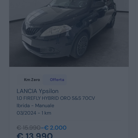
Km Zero
Offerta
LANCIA
Ypsilon
1.0 FIREFLY HYBRID ORO S&S 70CV
Ibrida -
Manuale
03/2024 - 1 km
€ 15.990
-€ 2.000
€ 13.990