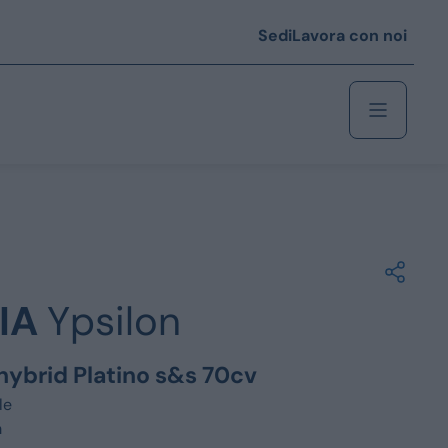
Sedi
Lavora con noi
Berlina
 i € 25.000
IA
Ypsilon
Coupé/cabrio
 i € 35.000
y hybrid Platino s&s 70cv
0
Monovolume
le
m