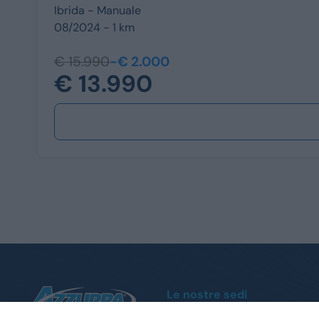
Ibrida -
Manuale
08/2024 - 1 km
€ 15.990
-€ 2.000
€ 13.990
Le nostre sedi
Moncalieri