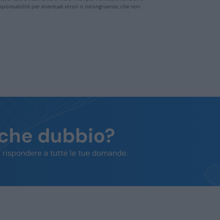
responsabilità per eventuali errori o incongruenze, che non
lche dubbio?
 rispondere a tutte le tue domande.