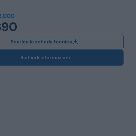
Station Wagon
2.000
390
SUV
iali
Scarica la scheda tecnica
Richiedi informazioni