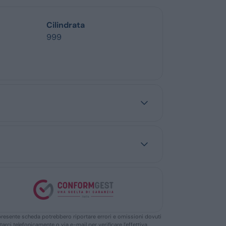
Cilindrata
999
ella presente scheda potrebbero riportare errori e omissioni dovuti
ttarci telefonicamente o via e-mail per verificare l’effettiva