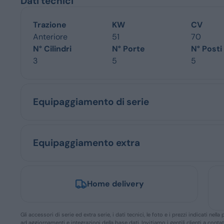
Dati tecnici
Trazione
KW
CV
Anteriore
51
70
N° Cilindri
N° Porte
N° Posti
3
5
5
Equipaggiamento di serie
Equipaggiamento extra
Home delivery
Gli accessori di serie ed extra serie, i dati tecnici, le foto e i prezzi indicati n
ad aggiornamenti e integrazioni della base dati. Invitiamo i gentili clienti a conta