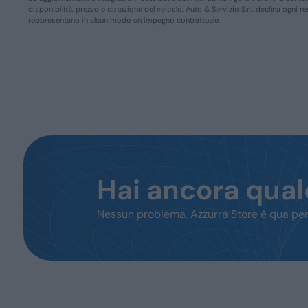
disponibilità, prezzo e dotazione del veicolo. Auto & Servizio S.r.l. declina ogni 
reppresentano in alcun modo un impegno contrattuale.
Hai ancora qua
Nessun problema, Azzurra Store è qua per