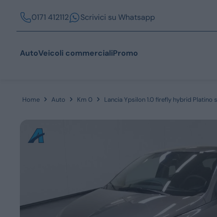
0171 412112
Scrivici su Whatsapp
Auto
Veicoli commerciali
Promo
Home
Auto
Km 0
Lancia Ypsilon 1.0 firefly hybrid Platino
Acquista
Azienda