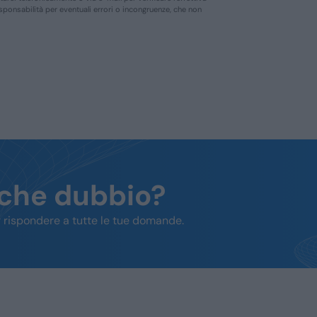
responsabilità per eventuali errori o incongruenze, che non
lche dubbio?
 rispondere a tutte le tue domande.