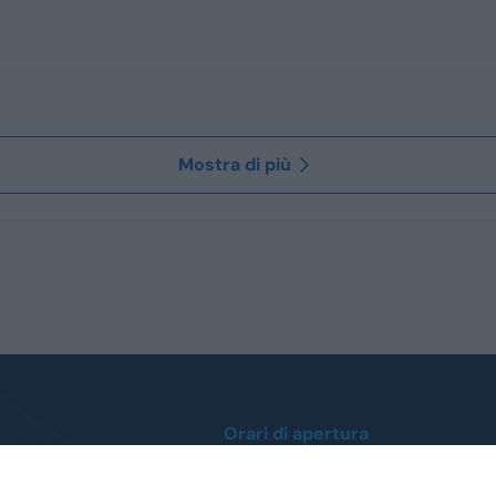
Mostra di più
Orari di apertura
Lunedì / Venerdì
0
dalle ore 9:00 alle 12:30