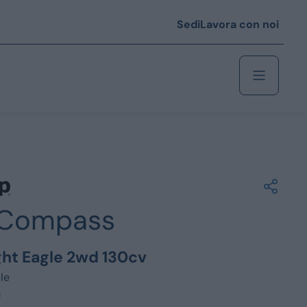
Sedi
Lavora con noi
Berlina
 i € 25.000
Compass
Coupé/cabrio
 i € 35.000
ight Eagle 2wd 130cv
0
Monovolume
le
m