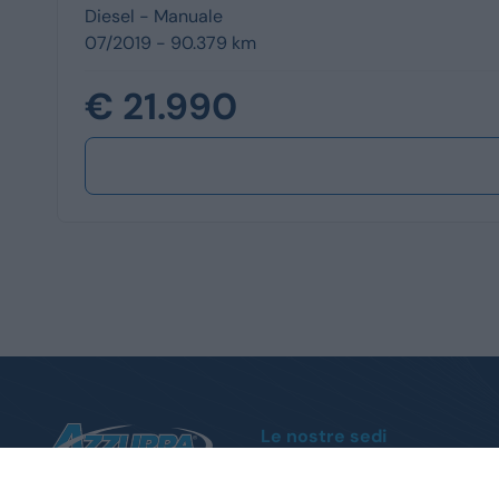
Diesel -
Manuale
07/2019 - 90.379 km
€ 21.990
Le nostre sedi
Moncalieri
Corso Trieste, 140 - Tel.
011 1951004