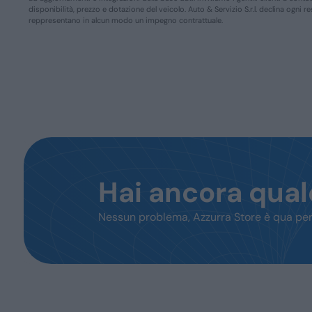
disponibilità, prezzo e dotazione del veicolo. Auto & Servizio S.r.l. declina ogni 
reppresentano in alcun modo un impegno contrattuale.
Hai ancora qua
Nessun problema, Azzurra Store è qua per