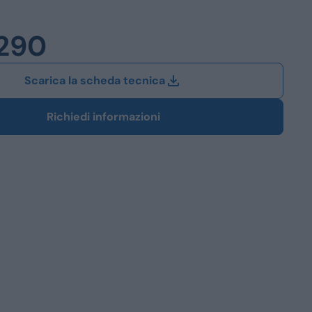
Station Wagon
.290
SUV
iali
Scarica la scheda tecnica
Richiedi informazioni