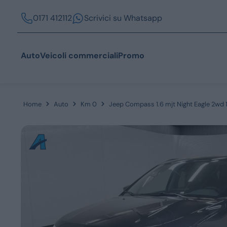
0171 412112
Scrivici su Whatsapp
Auto
Veicoli commerciali
Promo
Home
Auto
Km 0
Jeep Compass 1.6 mjt Night Eagle 2wd
Acquista
Azienda