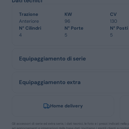
Dati tecnici
Trazione
KW
CV
Anteriore
96
130
N° Cilindri
N° Porte
N° Posti
4
5
5
Equipaggiamento di serie
Equipaggiamento extra
Home delivery
Gli accessori di serie ed extra serie, i dati tecnici, le foto e i prezzi indicati n
ad aggiornamenti e integrazioni della base dati. Invitiamo i gentili clienti a conta