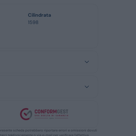
Cilindrata
1598
ella presente scheda potrebbero riportare errori e omissioni dovuti
ttarci telefonicamente o via e-mail per verificare l’effettiva