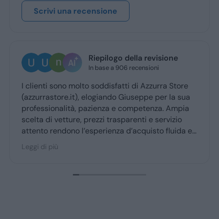
Scrivi una recensione
Riepilogo della revisione
In base a 906 recensioni
clienti sono molto soddisfatti di Azzurra Store
Ottim
zzurrastore.it), elogiando Giuseppe per la sua
Giuse
ofessionalità, pazienza e competenza. Ampia
ritir
elta di vetture, prezzi trasparenti e servizio
tento rendono l’esperienza d’acquisto fluida e
acevole per la maggior parte degli utenti.
gi di più