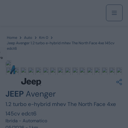
Acquista
Home
Auto
Km 0
Jeep Avenger 1.2 turbo e-hybrid mhev The North Face 4xe 145cv
edct6
m
Azienda
ro
Servizi
JEEP
Avenger
Marchi
1.2 turbo e-hybrid mhev The North Face 4xe
145cv edct6
Fiat
Ibrida -
Automatico
05/2026 - 1 km