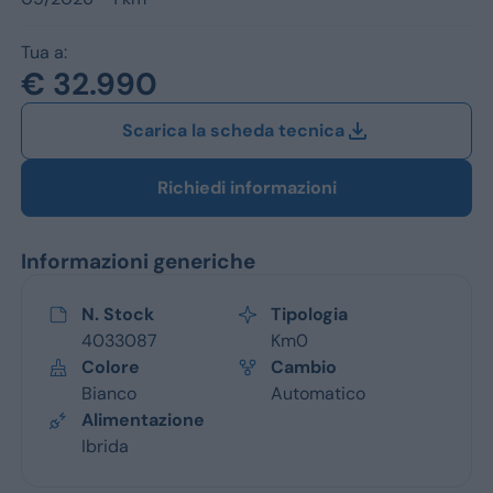
Jeep
Tua a:
Alfa Romeo
€ 32.990
Dacia
Scarica la scheda tecnica
Renault
Richiedi informazioni
Ford
Opel
Informazioni generiche
Vedi tutti i marchi
N. Stock
Tipologia
4033087
Km0
Colore
Cambio
Bianco
Automatico
Alimentazione
Ibrida