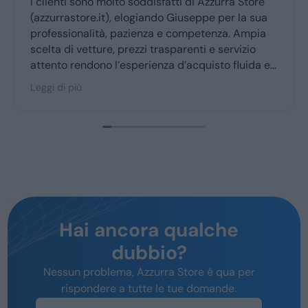
lienti sono molto soddisfatti di Azzurra Store
Ottima
zurrastore.it), elogiando Giuseppe per la sua
Giusep
fessionalità, pazienza e competenza. Ampia
ritiro
ta di vetture, prezzi trasparenti e servizio
ento rendono l’esperienza d’acquisto fluida e
cevole per la maggior parte degli utenti.
i di più
Hai ancora qualche
dubbio?
Nessun problema, Azzurra Store è qua per
rispondere a tutte le tue domande.