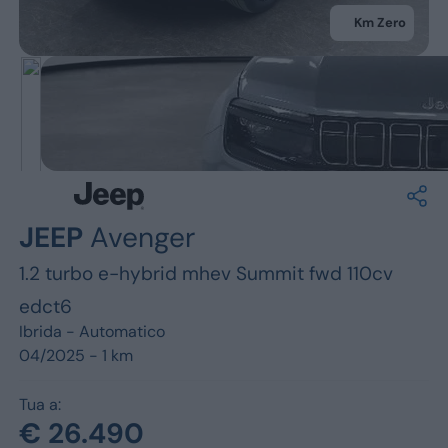
Jeep
Km Zero
Alfa Romeo
Dacia
Renault
Ford
JEEP
Avenger
Opel
1.2 turbo e-hybrid mhev Summit fwd 110cv
Vedi tutti i marchi
edct6
Ibrida -
Automatico
04/2025 - 1 km
Tua a:
€ 26.490