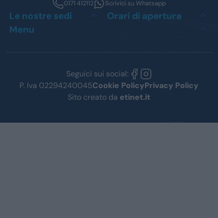
0171 412112
Scrivici su Whatsapp
Le nostre sedi
Orari di apertura
Menu
Seguici sui social:
P. Iva 02294240045
Cookie Policy
Privacy Policy
Sito creato da
etinet.it