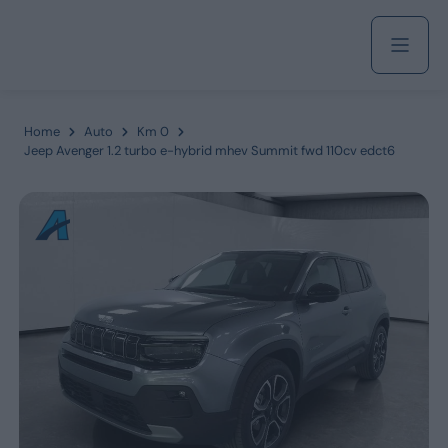
Acquista
Home
Auto
Km 0
Jeep Avenger 1.2 turbo e-hybrid mhev Summit fwd 110cv edct6
Azienda
Servizi
Marchi
Fiat