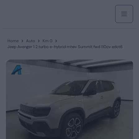
Acquista
Home
Auto
Km 0
Jeep Avenger 1.2 turbo e-hybrid mhev Summit fwd 110cv edct6
Azienda
Servizi
Marchi
Fiat