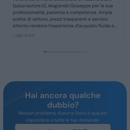
Giuseppe mi ha seguito dal primk momento della
a
trattativa. Sono molto soddisfatto
a
e
Hai ancora qualche
dubbio?
Nessun problema, Azzurra Store è qua per
rispondere a tutte le tue domande.