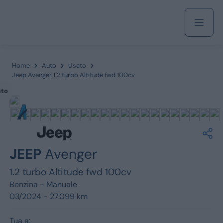
Acquista
Home
Auto
Usato
Jeep Avenger 1.2 turbo Altitude fwd 100cv
ato
Azienda
Servizi
JEEP
Avenger
1.2 turbo Altitude fwd 100cv
Marchi
Benzina -
Manuale
03/2024 - 27.099 km
Fiat
Tua a: