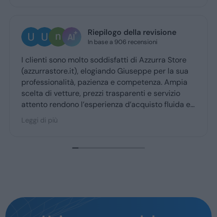
Riepilogo della revisione
U
In base a 906 recensioni
1 
nti sono molto soddisfatti di Azzurra Store
Ottima e
rastore.it), elogiando Giuseppe per la sua
Giuseppe
ssionalità, pazienza e competenza. Ampia
ritiro a 
 di vetture, prezzi trasparenti e servizio
o rendono l’esperienza d’acquisto fluida e
ole per la maggior parte degli utenti.
i più