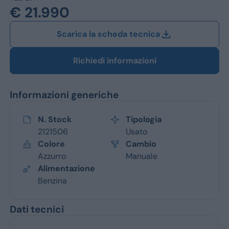
Jeep
€ 21.990
Alfa Romeo
Scarica la scheda tecnica
Dacia
Richiedi informazioni
Renault
Informazioni generiche
Ford
Opel
N. Stock
Tipologia
2121506
Usato
Vedi tutti i marchi
Colore
Cambio
Azzurro
Manuale
Alimentazione
Benzina
Dati tecnici