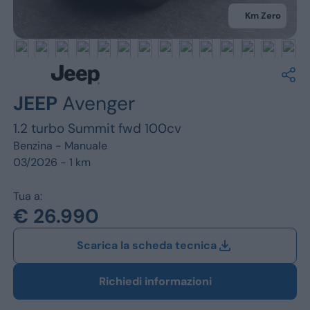
Jeep
Km Zero
Alfa Romeo
Dacia
Renault
JEEP
Avenger
1.2 turbo Summit fwd 100cv
Ford
Benzina -
Manuale
Opel
03/2026 - 1 km
Vedi tutti i marchi
Tua a:
€ 26.990
Scarica la scheda tecnica
Richiedi informazioni