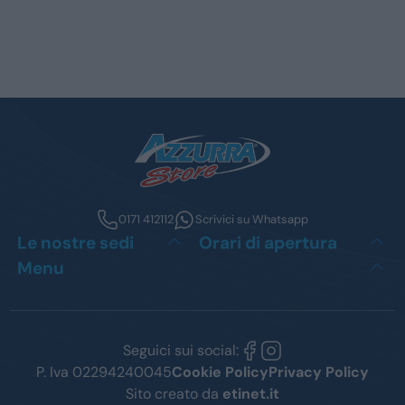
0171 412112
Scrivici su Whatsapp
Le nostre sedi
Orari di apertura
Menu
Seguici sui social:
P. Iva 02294240045
Cookie Policy
Privacy Policy
Sito creato da
etinet.it