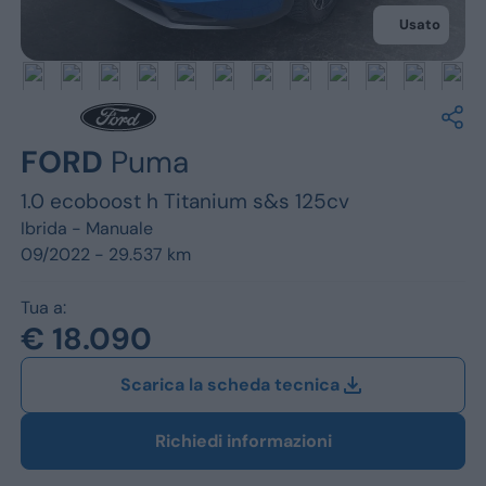
Jeep
Usato
Alfa Romeo
Dacia
Renault
FORD
Puma
1.0 ecoboost h Titanium s&s 125cv
Ford
Ibrida -
Manuale
Opel
09/2022 - 29.537 km
Vedi tutti i marchi
Tua a:
€ 18.090
Scarica la scheda tecnica
Richiedi informazioni