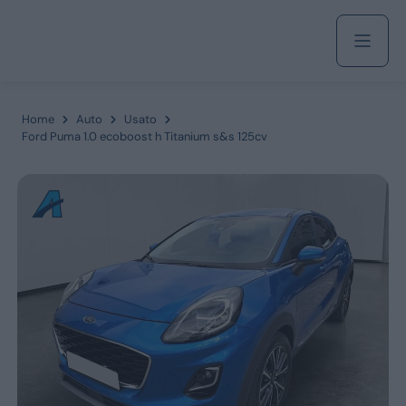
Acquista
Home
Auto
Usato
Ford Puma 1.0 ecoboost h Titanium s&s 125cv
Azienda
Servizi
Marchi
Fiat