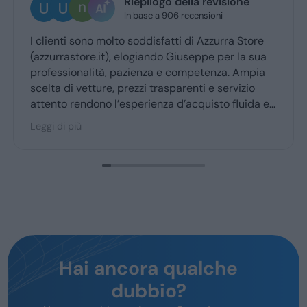
Riepilogo della revisione
Ugo Bresc
In base a 906 recensioni
3 giorni fa
molto soddisfatti di Azzurra Store
Ottima esperienza
t), elogiando Giuseppe per la sua
Giuseppe mi ha c
à, pazienza e competenza. Ampia
ritiro a quello de
e, prezzi trasparenti e servizio
 l’esperienza d’acquisto fluida e
a maggior parte degli utenti.
Hai ancora qualche
dubbio?