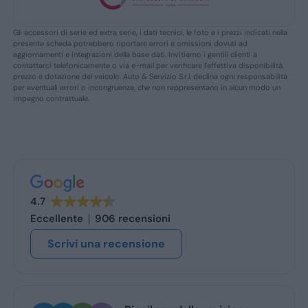
Gli accessori di serie ed extra serie, i dati tecnici, le foto e i prezzi indicati nella
presente scheda potrebbero riportare errori e omissioni dovuti ad
aggiornamenti e integrazioni della base dati. Invitiamo i gentili clienti a
contattarci telefonicamente o via e-mail per verificare l’effettiva disponibilità,
prezzo e dotazione del veicolo. Auto & Servizio S.r.l. declina ogni responsabilità
per eventuali errori o incongruenze, che non reppresentano in alcun modo un
impegno contrattuale.
4.7
Eccellente
906 recensioni
Scrivi una recensione