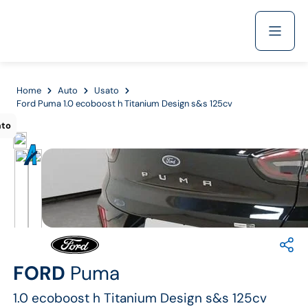
Acquista
Home
Auto
Usato
Ford Puma 1.0 ecoboost h Titanium Design s&s 125cv
ato
Azienda
Servizi
Marchi
FORD
Puma
Fiat
1.0 ecoboost h Titanium Design s&s 125cv