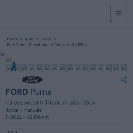
Acquista
Home
Auto
Usato
Ford Puma 1.0 ecoboost h Titanium s&s 125cv
ato
Azienda
Servizi
FORD
Puma
1.0 ecoboost h Titanium s&s 125cv
Marchi
Ibrida -
Manuale
11/2022 - 48.156 km
Fiat
Tua a: