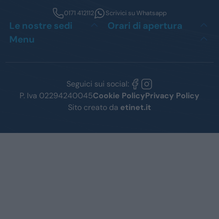
0171 412112
Scrivici su Whatsapp
Le nostre sedi
Orari di apertura
Menu
Seguici sui social:
P. Iva 02294240045
Cookie Policy
Privacy Policy
Sito creato da
etinet.it