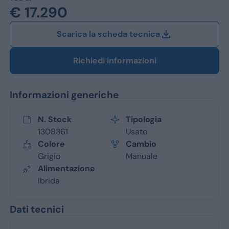
Jeep
€ 17.290
Alfa Romeo
Scarica la scheda tecnica
Dacia
Richiedi informazioni
Renault
Informazioni generiche
Ford
Opel
N. Stock
Tipologia
1308361
Usato
Vedi tutti i marchi
Colore
Cambio
Grigio
Manuale
Alimentazione
Ibrida
Dati tecnici