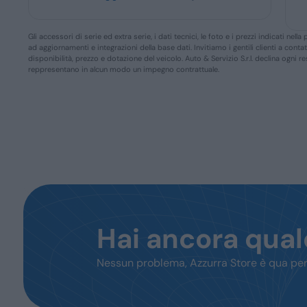
Gli accessori di serie ed extra serie, i dati tecnici, le foto e i prezzi indicati n
ad aggiornamenti e integrazioni della base dati. Invitiamo i gentili clienti a conta
disponibilità, prezzo e dotazione del veicolo. Auto & Servizio S.r.l. declina ogni 
reppresentano in alcun modo un impegno contrattuale.
Hai ancora qua
Nessun problema, Azzurra Store è qua per