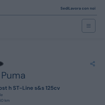
Sedi
Lavora con noi
Berlina
 i € 25.000
Puma
Coupé/cabrio
 i € 35.000
ost h ST-Line s&s 125cv
0
Monovolume
le
960 km