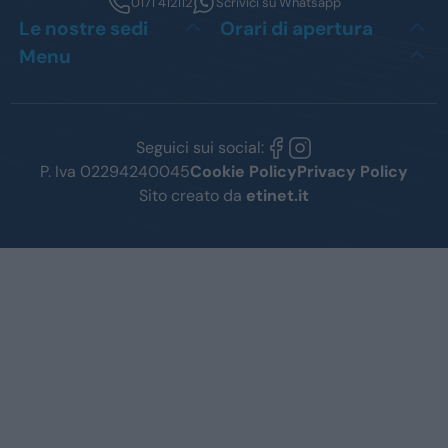
0171 412112
Scrivici su Whatsapp
Le nostre sedi
Orari di apertura
Menu
Seguici sui social:
P. Iva 02294240045
Cookie Policy
Privacy Policy
Sito creato da
etinet.it