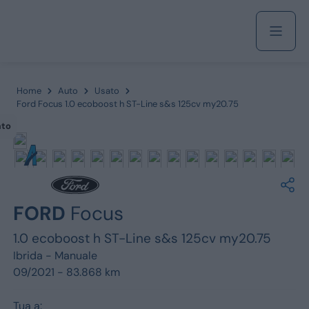
Acquista
Home
Auto
Usato
Ford Focus 1.0 ecoboost h ST-Line s&s 125cv my20.75
ato
Azienda
Servizi
FORD
Focus
1.0 ecoboost h ST-Line s&s 125cv my20.75
Marchi
Ibrida -
Manuale
09/2021 - 83.868 km
Fiat
Tua a: