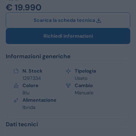
Jeep
€ 19.990
Alfa Romeo
Scarica la scheda tecnica
Dacia
Richiedi informazioni
Renault
Informazioni generiche
Ford
Opel
N. Stock
Tipologia
1297334
Usato
Vedi tutti i marchi
Colore
Cambio
Blu
Manuale
Alimentazione
Ibrida
Dati tecnici