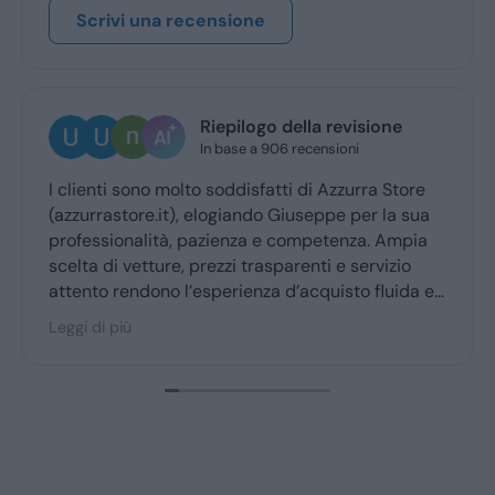
Scrivi una recensione
iepilogo della revisione
Ugo Brescia
n base a 906 recensioni
2 giorni fa
 soddisfatti di Azzurra Store
Ottima esperienza con 
logiando Giuseppe per la sua
Giuseppe mi ha cocco
zienza e competenza. Ampia
ritiro a quello della c
ezzi trasparenti e servizio
sperienza d’acquisto fluida e
gior parte degli utenti.