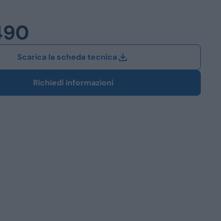
Station Wagon
490
SUV
iali
Scarica la scheda tecnica
Richiedi informazioni