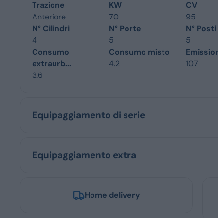
Trazione
KW
CV
Anteriore
70
95
N° Cilindri
N° Porte
N° Posti
4
5
5
Consumo
Consumo misto
Emissio
extraurb...
4.2
107
3.6
Equipaggiamento di serie
Equipaggiamento extra
Home delivery