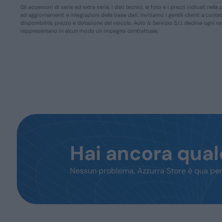
Gli accessori di serie ed extra serie, i dati tecnici, le foto e i prezzi indicati n
ad aggiornamenti e integrazioni della base dati. Invitiamo i gentili clienti a conta
disponibilità, prezzo e dotazione del veicolo. Auto & Servizio S.r.l. declina ogni 
reppresentano in alcun modo un impegno contrattuale.
Hai ancora qua
Nessun problema, Azzurra Store è qua per