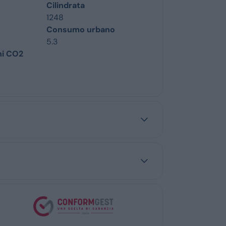
Cilindrata
1248
Consumo urbano
5.3
ni CO2