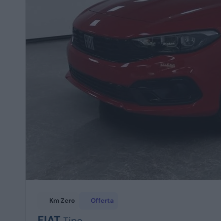
Km Zero
Offerta
FIAT
Tipo