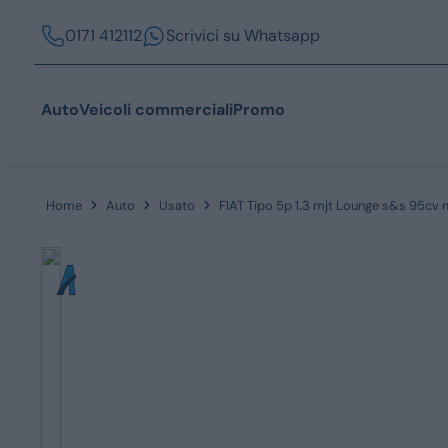
0171 412112
Scrivici su Whatsapp
Auto
Veicoli commerciali
Promo
Home
Auto
Usato
FIAT Tipo 5p 1.3 mjt Lounge s&s 95cv
Acquista
Azienda