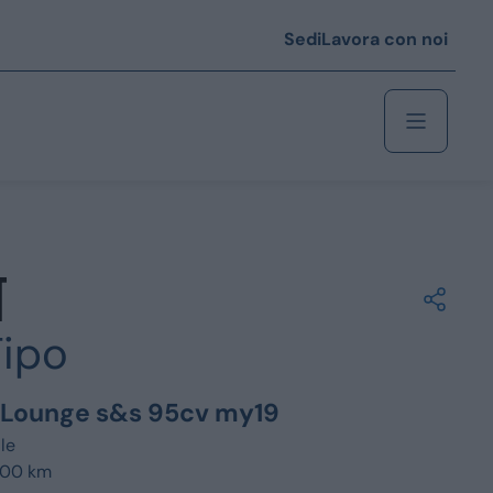
Sedi
Lavora con noi
Berlina
 i € 25.000
Tipo
Coupé/cabrio
 i € 35.000
t Lounge s&s 95cv my19
0
Monovolume
le
400 km