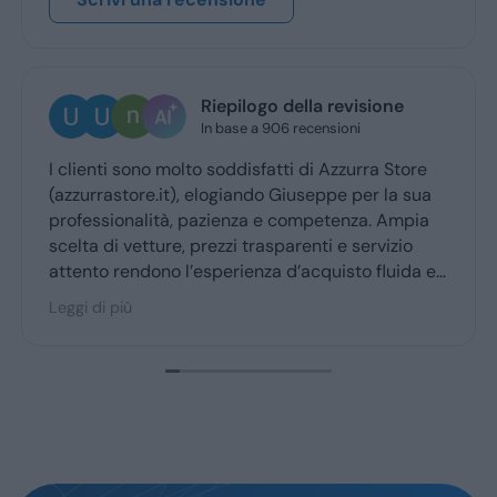
Riepilogo della revisione
In base a 906 recensioni
clienti sono molto soddisfatti di Azzurra Store
Ottim
zzurrastore.it), elogiando Giuseppe per la sua
Giuse
ofessionalità, pazienza e competenza. Ampia
ritir
elta di vetture, prezzi trasparenti e servizio
tento rendono l’esperienza d’acquisto fluida e
acevole per la maggior parte degli utenti.
gi di più