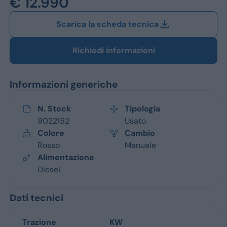
€ 12.990
Jeep
Scarica la scheda tecnica
Alfa Romeo
Dacia
Richiedi informazioni
Renault
Informazioni generiche
Ford
N. Stock
Tipologia
Opel
9022152
Usato
Colore
Cambio
Vedi tutti i marchi
Rosso
Manuale
Alimentazione
Diesel
Dati tecnici
Trazione
KW