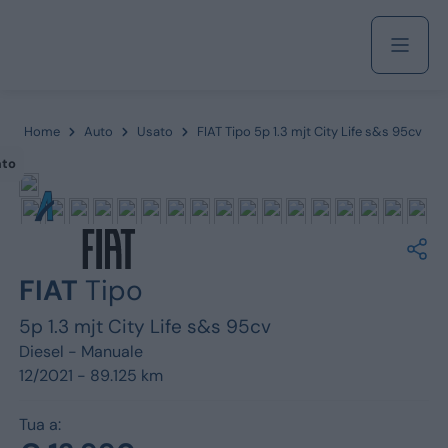
Acquista
Home
Auto
Usato
FIAT Tipo 5p 1.3 mjt City Life s&s 95cv
ato
Azienda
Servizi
FIAT
Tipo
5p 1.3 mjt City Life s&s 95cv
Diesel -
Manuale
Marchi
12/2021 - 89.125 km
Fiat
Tua a: