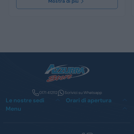
Mostra di più
0171 412112
Scrivici su Whatsapp
Le nostre sedi
Orari di apertura
Menu