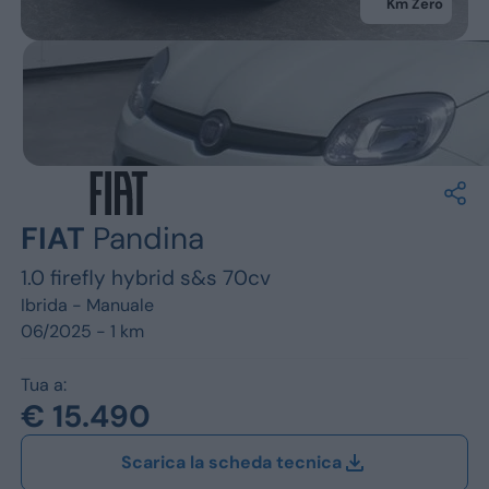
Jeep
Km Zero
Alfa Romeo
Dacia
Renault
Ford
FIAT
Pandina
Opel
1.0 firefly hybrid s&s 70cv
Vedi tutti i marchi
Ibrida -
Manuale
06/2025 - 1 km
Tua a:
€ 15.490
Scarica la scheda tecnica