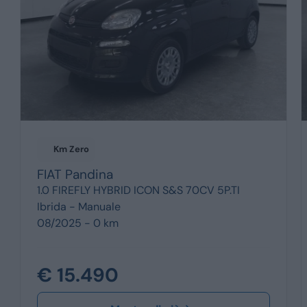
Km Zero
FIAT
Pandina
1.0 FIREFLY HYBRID ICON S&S 70CV 5P.TI
Ibrida -
Manuale
08/2025 - 0 km
€ 15.490