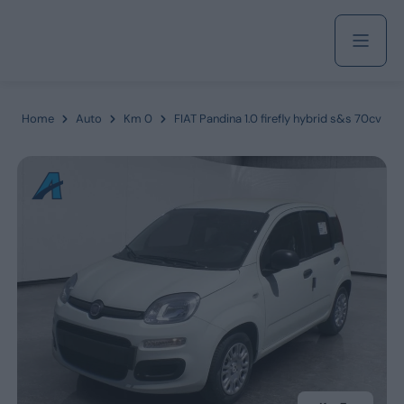
Acquista
Home
Auto
Km 0
FIAT Pandina 1.0 firefly hybrid s&s 70cv
Azienda
Servizi
Marchi
Fiat