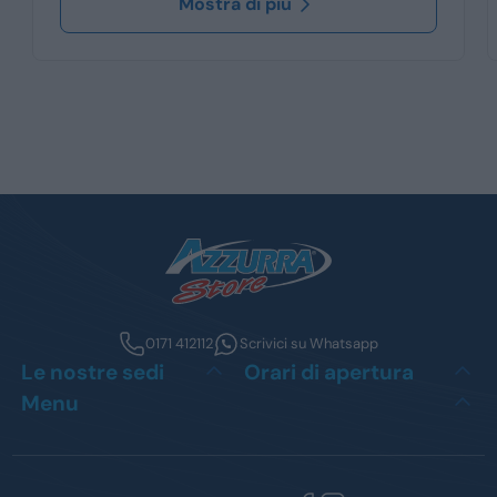
Mostra di più
0171 412112
Scrivici su Whatsapp
Le nostre sedi
Orari di apertura
Menu