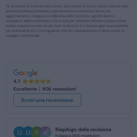
Gli accessori di serie ed extra serie, i dati tecnici, le foto e i prezzi indicati nella
presente scheda potrebbero riportare errori e omissioni dovuti ad
aggiornamenti e integrazioni della base dati. Invitiamo i gentili clienti a
contattarci telefonicamente o via e-mail per verificare l’effettiva disponibilità,
prezzo e dotazione del veicolo. Auto & Servizio S.r.l. declina ogni responsabilità
per eventuali errori o incongruenze, che non reppresentano in alcun modo un
impegno contrattuale.
4.7
Eccellente
906 recensioni
Scrivi una recensione
Ugo Brescia
3 giorni fa