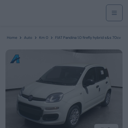
Acquista
Home
Auto
Km 0
FIAT Pandina 1.0 firefly hybrid s&s 70cv
Azienda
Servizi
Marchi
Fiat