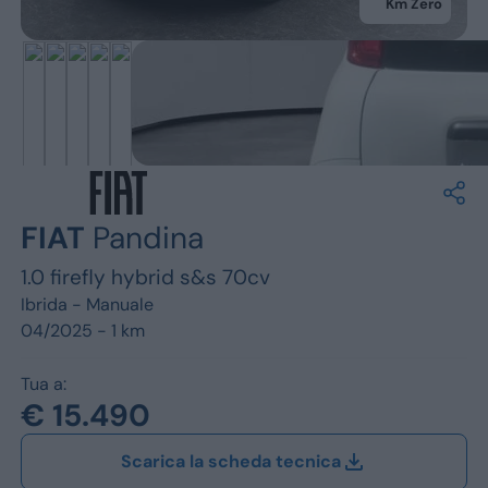
Jeep
Km Zero
Alfa Romeo
Dacia
Renault
Ford
FIAT
Pandina
Opel
1.0 firefly hybrid s&s 70cv
Vedi tutti i marchi
Ibrida -
Manuale
04/2025 - 1 km
Tua a:
€ 15.490
Scarica la scheda tecnica