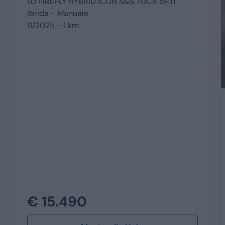
1.0 FIREFLY HYBRID ICON S&S 70CV 5P.TI
Ibrida -
Manuale
11/2025 - 1 km
€ 15.490