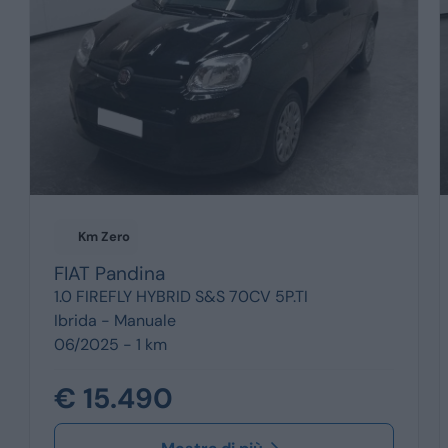
Km Zero
FIAT
Pandina
1.0 FIREFLY HYBRID S&S 70CV 5P.TI
Ibrida -
Manuale
06/2025 - 1 km
€ 15.490