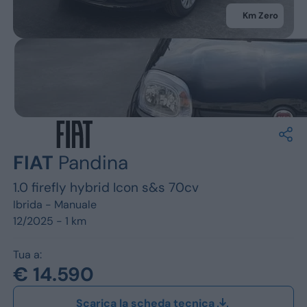
Jeep
Km Zero
Alfa Romeo
Dacia
Renault
Ford
FIAT
Pandina
Opel
1.0 firefly hybrid Icon s&s 70cv
Vedi tutti i marchi
Ibrida -
Manuale
12/2025 - 1 km
Tua a:
€ 14.590
Scarica la scheda tecnica