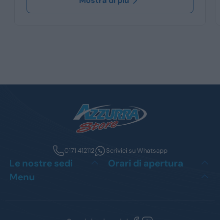
Mostra di più
0171 412112
Scrivici su Whatsapp
Le nostre sedi
Orari di apertura
Menu