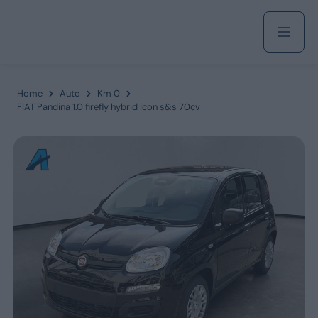
Acquista
Home
Auto
Km 0
FIAT Pandina 1.0 firefly hybrid Icon s&s 70cv
Azienda
Servizi
Marchi
Fiat