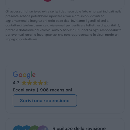
Gli accessori di serie ed extra serie, i dati tecnici, le foto e i prezzi indicati nella
presente scheda potrebbero riportare errori e omissioni dovuti ad
aggiornamenti e integrazioni della base dati. Invitiamo i gentili clienti a
contattarci telefonicamente o via e-mail per verificare l’effettiva disponibilità,
prezzo e dotazione del veicolo. Auto & Servizio S.r.l. declina ogni responsabilità
per eventuali errori o incongruenze, che non reppresentano in alcun modo un
impegno contrattuale.
4.7
Eccellente
906 recensioni
Scrivi una recensione
Ugo Brescia