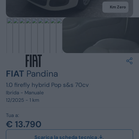
Jeep
Km Zero
Alfa Romeo
Dacia
Renault
Ford
FIAT
Pandina
Opel
1.0 firefly hybrid Pop s&s 70cv
Vedi tutti i marchi
Ibrida -
Manuale
12/2025 - 1 km
Tua a:
€ 13.790
Scarica la scheda tecnica