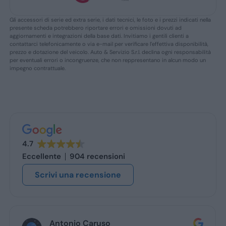
Gli accessori di serie ed extra serie, i dati tecnici, le foto e i prezzi indicati nella
presente scheda potrebbero riportare errori e omissioni dovuti ad
aggiornamenti e integrazioni della base dati. Invitiamo i gentili clienti a
contattarci telefonicamente o via e-mail per verificare l’effettiva disponibilità,
prezzo e dotazione del veicolo. Auto & Servizio S.r.l. declina ogni responsabilità
per eventuali errori o incongruenze, che non reppresentano in alcun modo un
impegno contrattuale.
4.7
Eccellente
904 recensioni
Scrivi una recensione
Antonio Caruso