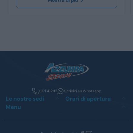
Mostra di più
0171 412112
Scrivici su Whatsapp
Le nostre sedi
Orari di apertura
Menu