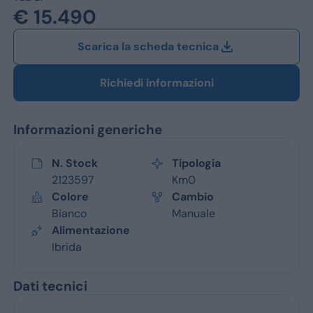
Jeep
€ 15.490
Alfa Romeo
Scarica la scheda tecnica
Dacia
Richiedi informazioni
Renault
Informazioni generiche
Ford
Opel
N. Stock
Tipologia
2123597
Km0
Vedi tutti i marchi
Colore
Cambio
Bianco
Manuale
Alimentazione
Ibrida
Dati tecnici