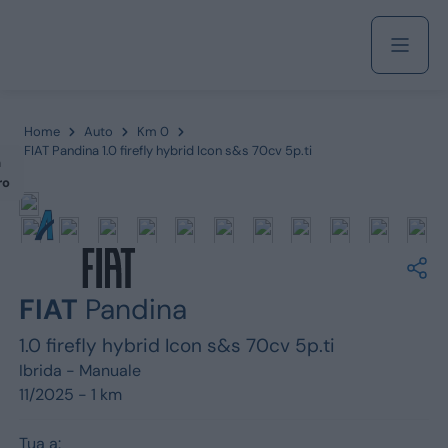
Acquista
Home
Auto
Km 0
FIAT Pandina 1.0 firefly hybrid Icon s&s 70cv 5p.ti
m
ro
Azienda
Servizi
FIAT
Pandina
1.0 firefly hybrid Icon s&s 70cv 5p.ti
Marchi
Ibrida -
Manuale
11/2025 - 1 km
Fiat
Tua a: