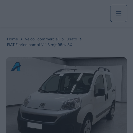
Acquista
Home
Veicoli commerciali
Usato
FIAT Fiorino combi N1 1.3 mjt 95cv SX
Azienda
Servizi
Marchi
Fiat