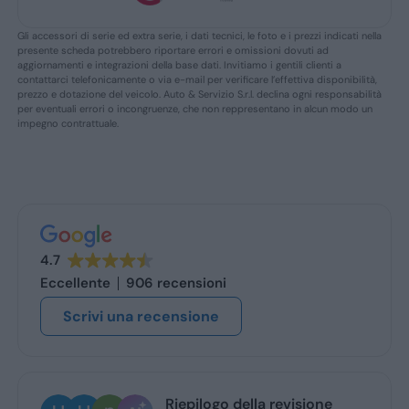
Gli accessori di serie ed extra serie, i dati tecnici, le foto e i prezzi indicati nella
presente scheda potrebbero riportare errori e omissioni dovuti ad
aggiornamenti e integrazioni della base dati. Invitiamo i gentili clienti a
contattarci telefonicamente o via e-mail per verificare l’effettiva disponibilità,
prezzo e dotazione del veicolo. Auto & Servizio S.r.l. declina ogni responsabilità
per eventuali errori o incongruenze, che non reppresentano in alcun modo un
impegno contrattuale.
4.7
Eccellente
906 recensioni
Scrivi una recensione
Riepilogo della revisione
Ugo B