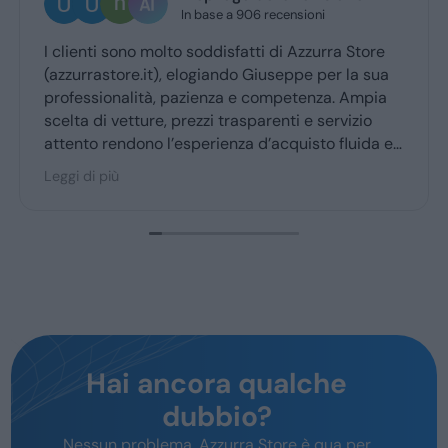
In base a 906 recensioni
2 giorni
sono molto soddisfatti di Azzurra Store
Ottima esperi
ore.it), elogiando Giuseppe per la sua
Giuseppe mi 
nalità, pazienza e competenza. Ampia
ritiro a quel
etture, prezzi trasparenti e servizio
ndono l’esperienza d’acquisto fluida e
per la maggior parte degli utenti.
Hai ancora qualche
dubbio?
Nessun problema, Azzurra Store è qua per