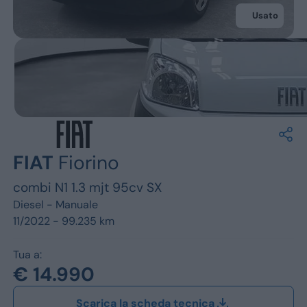
Jeep
Usato
Alfa Romeo
Dacia
Renault
Ford
FIAT
Fiorino
Opel
combi N1 1.3 mjt 95cv SX
Vedi tutti i marchi
Diesel -
Manuale
11/2022 - 99.235 km
Tua a:
€ 14.990
Scarica la scheda tecnica